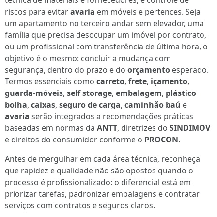
técnica de materiais e fornecedores, e controle de
riscos para evitar
avaria
em móveis e pertences. Seja
um apartamento no terceiro andar sem elevador, uma
família que precisa desocupar um imóvel por contrato,
ou um profissional com transferência de última hora, o
objetivo é o mesmo: concluir a mudança com
segurança, dentro do prazo e do
orçamento
esperado.
Termos essenciais como
carreto
,
frete
,
içamento
,
guarda-móveis
,
self storage
,
embalagem
,
plástico
bolha
,
caixas
,
seguro de carga
,
caminhão baú
e
avaria
serão integrados a recomendações práticas
baseadas em normas da
ANTT
, diretrizes do
SINDIMOV
e direitos do consumidor conforme o
PROCON
.
Antes de mergulhar em cada área técnica, reconheça
que rapidez e qualidade não são opostos quando o
processo é profissionalizado: o diferencial está em
priorizar tarefas, padronizar embalagens e contratar
serviços com contratos e seguros claros.