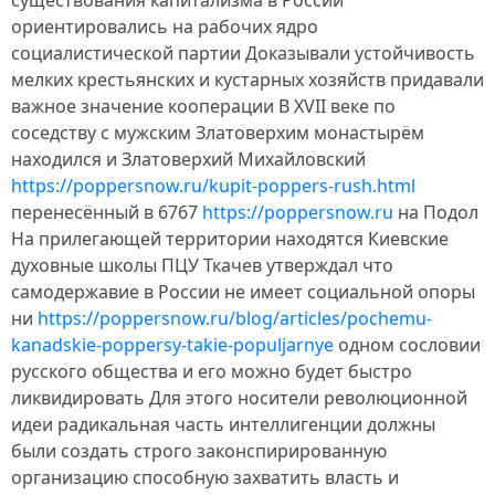
существования капитализма в России
ориентировались на рабочих ядро
социалистической партии Доказывали устойчивость
мелких крестьянских и кустарных хозяйств придавали
важное значение кооперации В XVII веке по
соседству с мужским Златоверхим монастырём
находился и Златоверхий Михайловский
https://poppersnow.ru/kupit-poppers-rush.html
перенесённый в 6767
https://poppersnow.ru
на Подол
На прилегающей территории находятся Киевские
духовные школы ПЦУ Ткачев утверждал что
самодержавие в России не имеет социальной опоры
ни
https://poppersnow.ru/blog/articles/pochemu-
kanadskie-poppersy-takie-populjarnye
одном сословии
русского общества и его можно будет быстро
ликвидировать Для этого носители революционной
идеи радикальная часть интеллигенции должны
были создать строго законспирированную
организацию способную захватить власть и