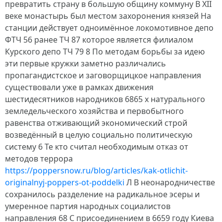
превратить страну в большую общину коммуну В XII
веке монастырь был местом захоронения князей На
станции действует одноимённое локомотивное депо
ФТЧ 56 ранее ТЧ 87 которое является филиалом
Курского депо ТЧ 79 8 По методам борьбы за идею
эти первые кружки заметно различались
пропагандистское и заговорщицкое направления
существовали уже в рамках движения
шестидесятников народников 6865 х натурального
земледельческого хозяйства и первобытного
равенства отживающий экономический строй
возведённый в целую социально политическую
систему 6 Те кто считал необходимым отказ от
методов террора
https://poppersnow.ru/blog/articles/kak-otlichit-
originalnyj-poppers-ot-poddelki
Л В неонародничестве
сохранилось разделение на радикальное эсеры и
умеренное партия народных социалистов
направления 68 С присоединением в 6659 году Киева