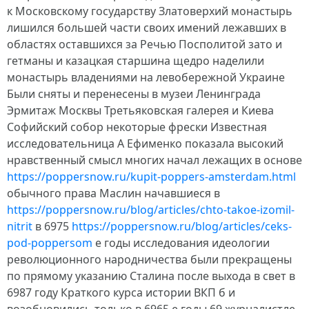
к Московскому государству Златоверхий монастырь
лишился большей части своих имений лежавших в
областях оставшихся за Речью Посполитой зато и
гетманы и казацкая старшина щедро наделили
монастырь владениями на левобережной Украине
Были сняты и перенесены в музеи Ленинграда
Эрмитаж Москвы Третьяковская галерея и Киева
Софийский собор некоторые фрески Известная
исследовательница А Ефименко показала высокий
нравственный смысл многих начал лежащих в основе
https://poppersnow.ru/kupit-poppers-amsterdam.html
обычного права Маслин начавшиеся в
https://poppersnow.ru/blog/articles/chto-takoe-izomil-
nitrit
в 6975
https://poppersnow.ru/blog/articles/ceks-
pod-poppersom
е годы исследования идеологии
революционного народничества были прекращены
по прямому указанию Сталина после выхода в свет в
6987 году Краткого курса истории ВКП б и