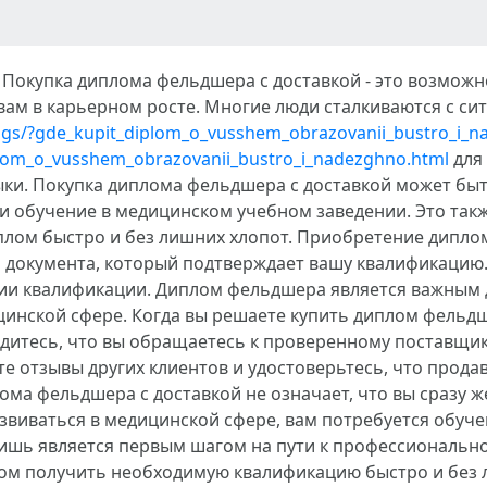
 Покупка диплома фельдшера с доставкой - это возможн
ам в карьерном росте. Многие люди сталкиваются с сит
/pgs/?gde_kupit_diplom_o_vusshem_obrazovanii_bustro_i_
iplom_o_vusshem_obrazovanii_bustro_i_nadezghno.html
для 
и. Покупка диплома фельдшера с доставкой может быт
 обучение в медицинском учебном заведении. Это также
плом быстро и без лишних хлопот. Приобретение дипло
 документа, который подтверждает вашу квалификацию.
нии квалификации. Диплом фельдшера является важным
инской сфере. Когда вы решаете купить диплом фельдш
дитесь, что вы обращаетесь к проверенному поставщик
е отзывы других клиентов и удостоверьтесь, что прод
ома фельдшера с доставкой не означает, что вы сразу ж
азвиваться в медицинской сфере, вам потребуется обуч
ишь является первым шагом на пути к профессионально
ом получить необходимую квалификацию быстро и без л