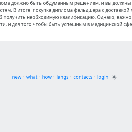
лома должно быть обдуманным решением, и вы должны б
стям. В итоге, покупка диплома фельдшера с доставко
об получить необходимую квалификацию. Однако, важно
и, и для того чтобы быть успешным в медицинской сфере
new
·
what
·
how
·
langs
·
contacts
·
login