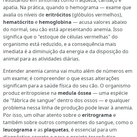
resultando em sintomas como fraqueza, cansaço e
apatia. Na prática, quando o hemograma — exame que
avalia os níveis de
eritrócitos
(glóbulos vermelhos),
hematócrito
e
hemoglobina
— acusa valores abaixo
do normal, seu cão está apresentando anemia. Isso
significa que o "estoque de células vermelhas" do
organismo está reduzido, e a consequência mais
imediata é a diminuição da energia e da disposição do
animal para as atividades diárias.
Entender anemia canina vai muito além de números em
um exame; é compreender o que essas alterações
significam para a saúde física do seu cão. O organismo
produz eritropoiese na
medula óssea
— uma espécie
de "fábrica de sangue" dentro dos ossos — e qualquer
problema nessa linha de produção pode levar à anemia.
Por isso, um olhar atento sobre o
eritrograma
e
também sobre outros componentes do sangue, como o
leucograma
e as
plaquetas
, é essencial para um