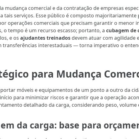
 da mudança comercial e da contratação de empresas espec
 tais serviços. Esse público é composto majoritariamente p
por operações comerciais que precisam garantir o menor i
es, o tempo é um recurso escasso; portanto, a
cubagem de 
os, e os
ajudantes treinados
devem atuar com agilidade e
 transferências interestaduais — torna imperativo o ente
tégico para Mudança Comerc
ortar móveis e equipamentos de um ponto a outro da cid
 início para minimizar riscos e garantir que a operação a
amento detalhado da carga, considerando peso, volume e f
m da carga: base para orçament