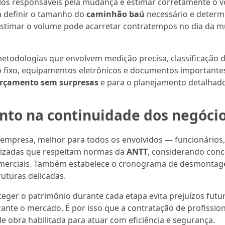
los responsáveis pela mudança é estimar corretamente o v
ra definir o tamanho do
caminhão baú
necessário e determ
estimar o volume pode acarretar contratempos no dia da 
metodologias que envolvem medição precisa, classificação de
io fixo, equipamentos eletrônicos e documentos importante
rçamento sem surpresas
e para o planejamento detalhado 
to na continuidade dos negóci
empresa, melhor para todos os envolvidos — funcionários,
mizadas que respeitam normas da
ANTT
, considerando conce
comerciais. Também estabelece o cronograma de desmontag
ruturas delicadas.
eger o patrimônio durante cada etapa evita prejuízos fu
nte o mercado. É por isso que a contratação de profission
e obra habilitada para atuar com eficiência e segurança.