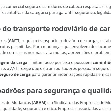
a comercial segura e sem dores de cabeça respeita as re
esentativas da categoria para garantir segurança, legalida
do transporte rodoviário de ca
res (
ANTT
) regula o transporte rodoviário de cargas, estab
 rotas permitidas. Para mudanças que envolvem deslocame
dade com essas normas evita multas, apreensões e problemas
agem da carga
, limitam peso por eixo e possuem
caminhõ
isso, a ANTT exige que os transportadores possuam seguro o
seguro de carga
para garantir indenizações rápidas em caso
adrões para segurança e quali
res de Mudanças (
ABAM
) e o Sindicato das Empresas de M
e qualidade, segurança e ética. Empresas associadas a es