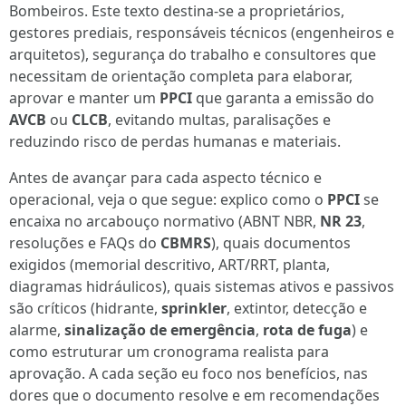
Bombeiros. Este texto destina‑se a proprietários,
gestores prediais, responsáveis técnicos (engenheiros e
arquitetos), segurança do trabalho e consultores que
necessitam de orientação completa para elaborar,
aprovar e manter um
PPCI
que garanta a emissão do
AVCB
ou
CLCB
, evitando multas, paralisações e
reduzindo risco de perdas humanas e materiais.
Antes de avançar para cada aspecto técnico e
operacional, veja o que segue: explico como o
PPCI
se
encaixa no arcabouço normativo (ABNT NBR,
NR 23
,
resoluções e FAQs do
CBMRS
), quais documentos
exigidos (memorial descritivo, ART/RRT, planta,
diagramas hidráulicos), quais sistemas ativos e passivos
são críticos (hidrante,
sprinkler
, extintor, detecção e
alarme,
sinalização de emergência
,
rota de fuga
) e
como estruturar um cronograma realista para
aprovação. A cada seção eu foco nos benefícios, nas
dores que o documento resolve e em recomendações