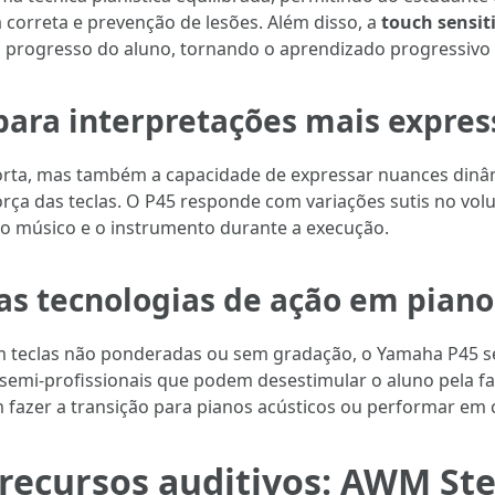
a correta e prevenção de lesões. Além disso, a
touch sensiti
o progresso do aluno, tornando o aprendizado progressivo 
para interpretações mais expres
mporta, mas também a capacidade de expressar nuances din
orça das teclas. O P45 responde com variações sutis no vo
e o músico e o instrumento durante a execução.
s tecnologias de ação em pianos
m teclas não ponderadas ou sem gradação, o Yamaha P45 s
 semi-profissionais que podem desestimular o aluno pela fal
azer a transição para pianos acústicos ou performar em c
recursos auditivos: AWM St