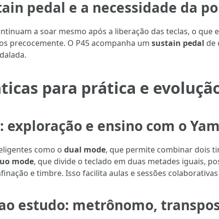
tain pedal e a necessidade da 
continuam a soar mesmo após a liberação das teclas, o que
pidos precocemente. O P45 acompanha um
sustain pedal
de 
edalada.
ticas para prática e evoluçã
 exploração e ensino com o Ya
teligentes como o
dual mode
, que permite combinar dois t
uo mode
, que divide o teclado em duas metades iguais, po
ão e timbre. Isso facilita aulas e sessões colaborativas e
ao estudo: metrônomo, transpo