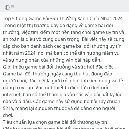
Top 5 Cổng Game Bài Đổi Thưởng Xanh Chín Nhất 2024
Trong một thị trường đầy đa dạng về game bài đổi
thưởng, việc tìm kiếm một nền tảng chơi game uy tín và
an toàn là điều vô cùng quan trọng. Bài viết này sẽ cung
cấp cho bạn danh sách các game bài đổi thưởng uy tín
nhất năm 2024, nơi mà bạn có thể tận hưởng niềm vui
và sự hưng phấn của những ván bài hấp dẫn.
Giới thiệu game bài đổi thưởng và sức hút đặc biệt
Game bài đổi thưởng ngày càng thu hút đông đảo
người chơi, đặc biệt là giới trẻ, nhờ tính tiện dụng và dễ
dàng truy cập. Với một thiết bị điện tử có kết nối
internet, bạn có thể tham gia vào các ván bài bất kỳ lúc
nào và ở đâu. Các game này sử dụng bộ bài Tây chuẩn
52 lá, mang lại sự quen thuộc và dễ dàng cho người
chơi.
Tiêu chuẩn lựa chọn game bài đổi thưởng uy tín