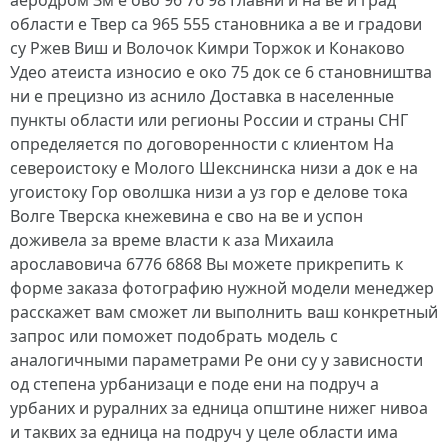
аеродром Зм е ово 96 76 98 Главни и на ве и град
области е Твер са 965 555 становника а ве и градови
су Ржев Виш и Волочок Кимри Торжок и Конаково
Удео атеиста износио е око 75 док се 6 становништва
ни е прецизно из аснило Доставка в населенные
пункты области или регионы России и страны СНГ
определяется по договоренности с клиентом На
североистоку е Молого Шекснинска низи а док е на
угоистоку Гор оволшка низи а уз гор е делове тока
Волге Тверска кнежевина е сво на ве и успон
доживела за време власти к аза Михаила
арославовича 6776 6868 Вы можете прикрепить к
форме заказа фотографию нужной модели менеджер
расскажет вам сможет ли выполнить ваш конкретный
запрос или поможет подобрать модель с
аналогичными параметрами Ре они су у зависности
од степена урбанизаци е поде ени на подруч а
урбаних и руралних за едница општине нижег нивоа
и таквих за едница на подруч у целе области има