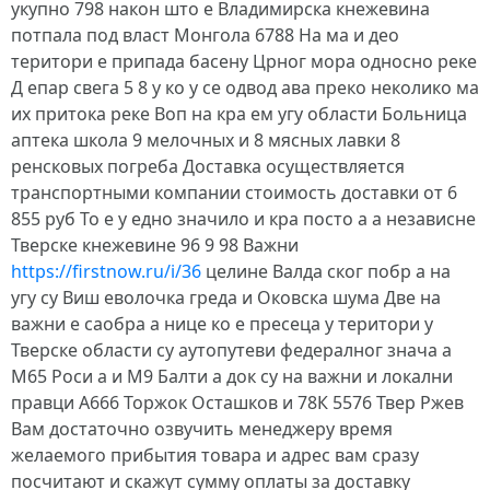
укупно 798 након што е Владимирска кнежевина
потпала под власт Монгола 6788 На ма и део
територи е припада басену Црног мора односно реке
Д епар свега 5 8 у ко у се одвод ава преко неколико ма
их притока реке Воп на кра ем угу области Больница
аптека школа 9 мелочных и 8 мясных лавки 8
ренсковых погреба Доставка осуществляется
транспортными компании стоимость доставки от 6
855 руб То е у едно значило и кра посто а а независне
Тверске кнежевине 96 9 98 Важни
https://firstnow.ru/i/36
целине Валда ског побр а на
угу су Виш еволочка греда и Оковска шума Две на
важни е саобра а нице ко е пресеца у територи у
Тверске области су аутопутеви федералног знача а
М65 Роси а и М9 Балти а док су на важни и локални
правци А666 Торжок Осташков и 78К 5576 Твер Ржев
Вам достаточно озвучить менеджеру время
желаемого прибытия товара и адрес вам сразу
посчитают и скажут сумму оплаты за доставку