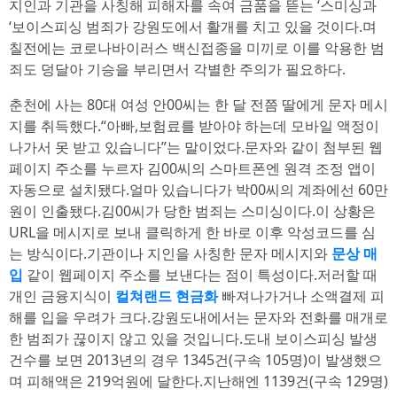
지인과 기관을 사칭해 피해자를 속여 금품을 뜯는 ‘스미싱과
‘보이스피싱 범죄가 강원도에서 활개를 치고 있을 것이다.며
칠전에는 코로나바이러스 백신접종을 미끼로 이를 악용한 범
죄도 덩달아 기승을 부리면서 각별한 주의가 필요하다.
춘천에 사는 80대 여성 안00씨는 한 달 전쯤 딸에게 문자 메시
지를 취득했다.“아빠,보험료를 받아야 하는데 모바일 액정이
나가서 못 받고 있습니다”는 말이었다.문자와 같이 첨부된 웹
페이지 주소를 누르자 김00씨의 스마트폰엔 원격 조정 앱이
자동으로 설치됐다.얼마 있습니다가 박00씨의 계좌에선 60만
원이 인출됐다.김00씨가 당한 범죄는 스미싱이다.이 상황은
URL을 메시지로 보내 클릭하게 한 바로 이후 악성코드를 심
는 방식이다.기관이나 지인을 사칭한 문자 메시지와
문상 매
입
같이 웹페이지 주소를 보낸다는 점이 특성이다.저러할 때
개인 금융지식이
컬쳐랜드 현금화
빠져나가거나 소액결제 피
해를 입을 우려가 크다.강원도내에서는 문자와 전화를 매개로
한 범죄가 끊이지 않고 있을 것입니다.도내 보이스피싱 발생
건수를 보면 2013년의 경우 1345건(구속 105명)이 발생했으
며 피해액은 219억원에 달한다.지난해엔 1139건(구속 129명)