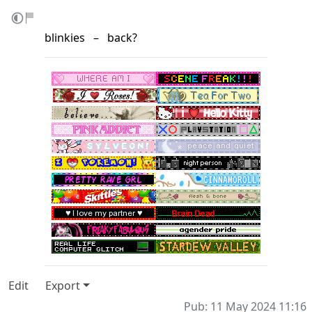
blinkies ‎ ‎ – ‎ ‎
back
?
Edit
Export
Pub: 11 May 2024 11:16