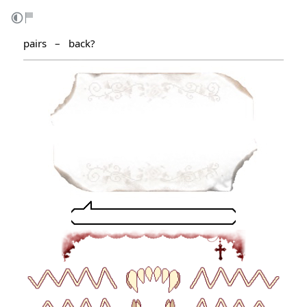
pairs ‎ ‎ – ‎ ‎
back
?