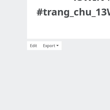
#trang_chu_13
Edit
Export