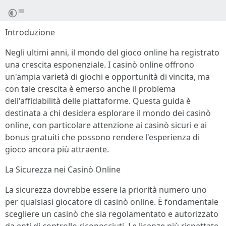
Introduzione
Negli ultimi anni, il mondo del gioco online ha registrato
una crescita esponenziale. I casinò online offrono
un'ampia varietà di giochi e opportunità di vincita, ma
con tale crescita è emerso anche il problema
dell'affidabilità delle piattaforme. Questa guida è
destinata a chi desidera esplorare il mondo dei casinò
online, con particolare attenzione ai casinò sicuri e ai
bonus gratuiti che possono rendere l'esperienza di
gioco ancora più attraente.
La Sicurezza nei Casinò Online
La sicurezza dovrebbe essere la priorità numero uno
per qualsiasi giocatore di casinò online. È fondamentale
scegliere un casinò che sia regolamentato e autorizzato