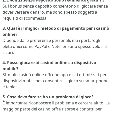
2. I bonus senza deposito sono realmente gratuiti?
Sì, i bonus senza deposito consentono di giocare senza
dover versare denaro, ma sono spesso soggetti a
requisiti di scommessa.
3. Qual è il miglior metodo di pagamento per i casinò
online?
Dipende dalle preferenze personali, ma i portafogli
elettronici come PayPal e Neteller sono spesso veloci e
sicuri.
4. Posso giocare ai casinò online su dispositivo
mobile?
Sì, molti casinò online offrono app o siti ottimizzati per
dispositivi mobili per consentire il gioco su smartphone
e tablet.
5. Cosa devo fare se ho un problema di gioco?
È importante riconoscere il problema e cercare aiuto. La
maggior parte dei casinò offre risorse e contatti per