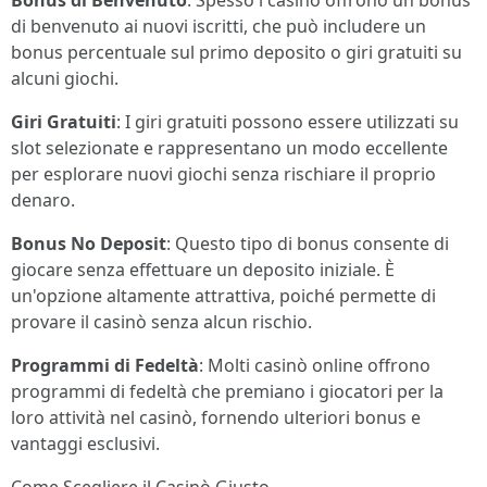
Bonus di Benvenuto
: Spesso i casinò offrono un bonus
di benvenuto ai nuovi iscritti, che può includere un
bonus percentuale sul primo deposito o giri gratuiti su
alcuni giochi.
Giri Gratuiti
: I giri gratuiti possono essere utilizzati su
slot selezionate e rappresentano un modo eccellente
per esplorare nuovi giochi senza rischiare il proprio
denaro.
Bonus No Deposit
: Questo tipo di bonus consente di
giocare senza effettuare un deposito iniziale. È
un'opzione altamente attrattiva, poiché permette di
provare il casinò senza alcun rischio.
Programmi di Fedeltà
: Molti casinò online offrono
programmi di fedeltà che premiano i giocatori per la
loro attività nel casinò, fornendo ulteriori bonus e
vantaggi esclusivi.