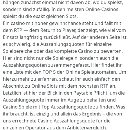
hängen zunächst einmal nicht davon ab, wo du spielst,
sondern sind zufällig. In den meisten Online-Casinos
spielst du die exakt gleichen Slots.
Ein casino mit hoher gewinnchance steht und fällt mit
dem RTP — dem Return to Player, der zeigt, wie viel vom
Einsatz langfristig zurückfließt. Auf der anderen Seite ist
es schwierig, die Auszahlungsquoten für einzelne
Spielbereiche oder das komplette Casino zu bewerten.
Hier sind nicht nur die Spielregeln, sondern auch die
Auszahlungsquoten zusammengefasst. Hier findet ihr
eine Liste mit den TOP 5 der Online Spielautomaten. Um
hierzu mehr zu erfahren, schaut ihr euch einfach den
Abschnitt zu Online Slots mit dem höchsten RTP an.
Letztlich ist hier der Blick in den Paytable Pflicht, um die
Auszahlungsquote immer im Auge zu behalten und
Casino Spiele mit Top Auszahlungsquote zu finden. Was
ihr braucht, ist einzig und allein das Ergebnis – die von
uns errechnete Casino Auszahlungsquote für die
einzelnen Operator aus dem Anbietervergleich.