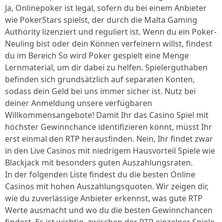
Ja, Onlinepoker ist legal, sofern du bei einem Anbieter
wie PokerStars spielst, der durch die Malta Gaming
Authority lizenziert und reguliert ist. Wenn du ein Poker-
Neuling bist oder dein Können verfeinern willst, findest
du im Bereich So wird Poker gespielt eine Menge
Lernmaterial, um dir dabei zu helfen. Spielerguthaben
befinden sich grundsätzlich auf separaten Konten,
sodass dein Geld bei uns immer sicher ist. Nutz bei
deiner Anmeldung unsere verfügbaren
Willkommensangebote! Damit Ihr das Casino Spiel mit
höchster Gewinnchance identifizieren könnt, müsst Ihr
erst einmal den RTP herausfinden. Nein, Ihr findet zwar
in den Live Casinos mit niedrigem Hausvorteil Spiele wie
Blackjack mit besonders guten Auszahlungsraten.
In der folgenden Liste findest du die besten Online
Casinos mit hohen Auszahlungsquoten. Wir zeigen dir,
wie du zuverlässige Anbieter erkennst, was gute RTP
Werte ausmacht und wo du die besten Gewinnchancen