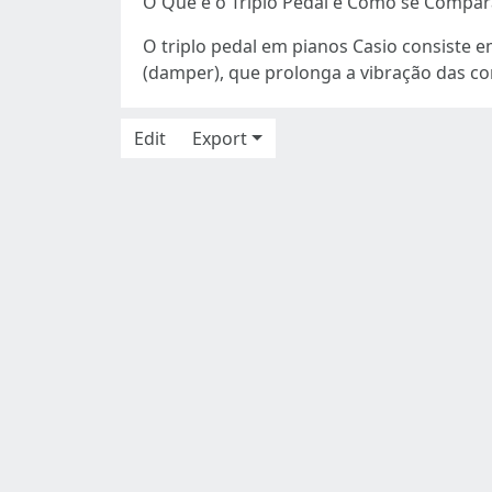
O Que é o Triplo Pedal e Como se Compar
O triplo pedal em pianos Casio consiste e
(damper), que prolonga a vibração das c
Edit
Export