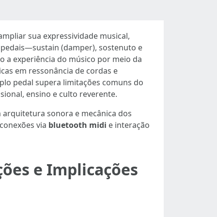
ampliar sua expressividade musical,
s pedais—sustain (damper), sostenuto e
do a experiência do músico por meio da
ricas em ressonância de cordas e
riplo pedal supera limitações comuns do
ional, ensino e culto reverente.
à arquitetura sonora e mecânica dos
 conexões via
bluetooth midi
e interação
ções e Implicações