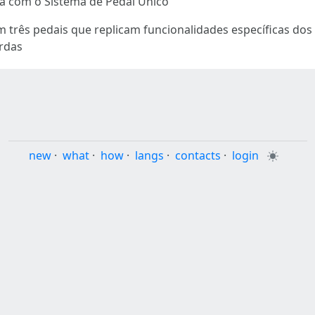
a com o Sistema de Pedal Único
m três pedais que replicam funcionalidades específicas dos 
ordas
new
·
what
·
how
·
langs
·
contacts
·
login