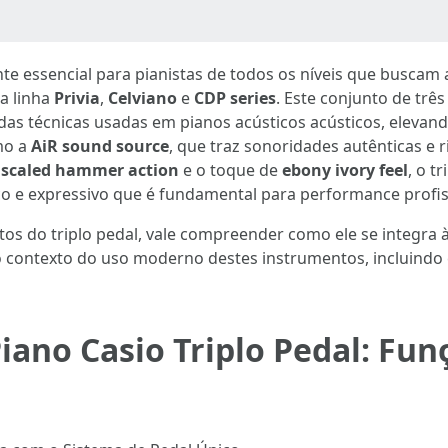
e essencial para pianistas de todos os níveis que buscam 
a linha
Privia
,
Celviano
e
CDP series
. Este conjunto de trê
as técnicas usadas em pianos acústicos acústicos, elevan
mo a
AiR sound source
, que traz sonoridades autênticas e 
r scaled hammer action
e o toque de
ebony ivory feel
, o t
co e expressivo que é fundamental para performance profiss
os do triplo pedal, vale compreender como ele se integra 
no contexto do uso moderno destes instrumentos, incluindo
no Casio Triplo Pedal: Fun