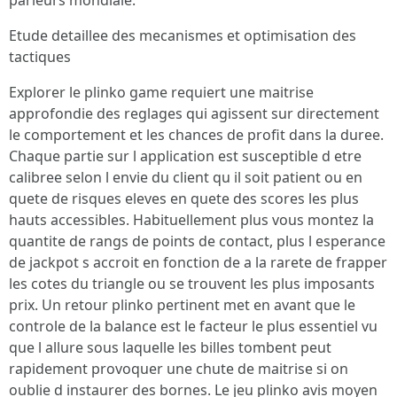
parieurs mondiale.
Etude detaillee des mecanismes et optimisation des
tactiques
Explorer le plinko game requiert une maitrise
approfondie des reglages qui agissent sur directement
le comportement et les chances de profit dans la duree.
Chaque partie sur l application est susceptible d etre
calibree selon l envie du client qu il soit patient ou en
quete de risques eleves en quete des scores les plus
hauts accessibles. Habituellement plus vous montez la
quantite de rangs de points de contact, plus l esperance
de jackpot s accroit en fonction de a la rarete de frapper
les cotes du triangle ou se trouvent les plus imposants
prix. Un retour plinko pertinent met en avant que le
controle de la balance est le facteur le plus essentiel vu
que l allure sous laquelle les billes tombent peut
rapidement provoquer une chute de maitrise si on
oublie d instaurer des bornes. Le jeu plinko avis moyen