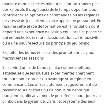
maniere dont les pertes mineures sont rattrapees par
des x2 ou x5. Il s agit aussi de le temps opportun pour
controler si les options de commandes ou les reglages
de vitesse de jeu collent a votre approche personnel. En
resume cette etape de formation est la fondation dont
depend une experience de casino equilibree et posee ce
qui empeche les erreurs classiques dues a l impulsivite
ou a une pauvre lecture du principe du jeu plinko.
Exploiter les bonus et les codes promotionnels pour
maximiser ses sessions
Se servir d un code bonus plinko est une methode
astucieuse que les joueurs experimentes cherchent
toujours pour obtenir un avantage strategique en
commencant. Ces offres autorisent regulierement de
recevoir tours gratuits ou de bonus de depot qui
boostent significativement le portefeuille pour jouer au
plinko dans la pyramide. Dans l ecosysteme des jeux