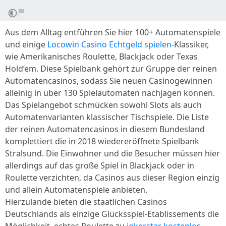
Aus dem Alltag entführen Sie hier 100+ Automatenspiele
und einige
Locowin Casino Echtgeld spielen
-Klassiker,
wie Amerikanisches Roulette, Blackjack oder Texas
Hold’em. Diese Spielbank gehört zur Gruppe der reinen
Automatencasinos, sodass Sie neuen Casinogewinnen
alleinig in über 130 Spielautomaten nachjagen können.
Das Spielangebot schmücken sowohl Slots als auch
Automatenvarianten klassischer Tischspiele. Die Liste
der reinen Automatencasinos in diesem Bundesland
komplettiert die in 2018 wiedereröffnete Spielbank
Stralsund. Die Einwohner und die Besucher müssen hier
allerdings auf das große Spiel in Blackjack oder in
Roulette verzichten, da Casinos aus dieser Region einzig
und allein Automatenspiele anbieten.
Hierzulande bieten die staatlichen Casinos
Deutschlands als einzige Glücksspiel-Etablissements die