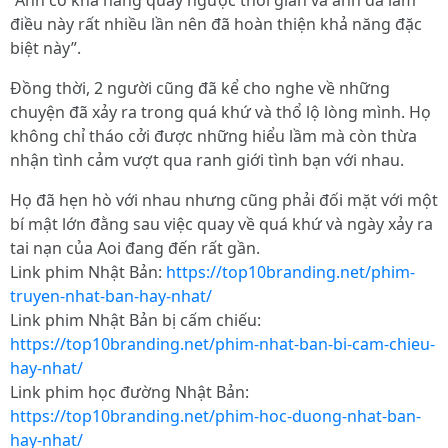
“Anh có khả năng quay ngược thời gian và anh đã làm
điều này rất nhiều lần nên đã hoàn thiện khả năng đặc
biệt này”.
Đồng thời, 2 người cũng đã kể cho nghe về những
chuyện đã xảy ra trong quá khứ và thổ lộ lòng mình. Họ
không chỉ tháo cởi được những hiểu lầm mà còn thừa
nhận tình cảm vượt qua ranh giới tình bạn với nhau.
Họ đã hẹn hò với nhau nhưng cũng phải đối mặt với một
bí mật lớn đằng sau việc quay về quá khứ và ngày xảy ra
tai nạn của Aoi đang đến rất gần.
Link phim Nhật Bản:
https://top10branding.net/phim-
truyen-nhat-ban-hay-nhat/
Link phim Nhật Bản bị cấm chiếu:
https://top10branding.net/phim-nhat-ban-bi-cam-chieu-
hay-nhat/
Link phim học đường Nhật Bản:
https://top10branding.net/phim-hoc-duong-nhat-ban-
hay-nhat/