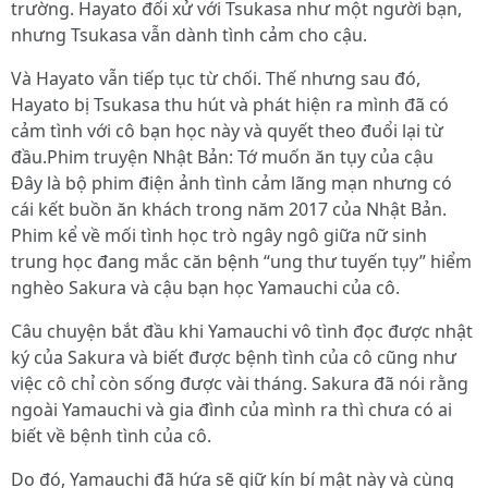
trường. Hayato đối xử với Tsukasa như một người bạn,
nhưng Tsukasa vẫn dành tình cảm cho cậu.
Và Hayato vẫn tiếp tục từ chối. Thế nhưng sau đó,
Hayato bị Tsukasa thu hút và phát hiện ra mình đã có
cảm tình với cô bạn học này và quyết theo đuổi lại từ
đầu.Phim truyện Nhật Bản: Tớ muốn ăn tụy của cậu
Đây là bộ phim điện ảnh tình cảm lãng mạn nhưng có
cái kết buồn ăn khách trong năm 2017 của Nhật Bản.
Phim kể về mối tình học trò ngây ngô giữa nữ sinh
trung học đang mắc căn bệnh “ung thư tuyến tụy” hiểm
nghèo Sakura và cậu bạn học Yamauchi của cô.
Câu chuyện bắt đầu khi Yamauchi vô tình đọc được nhật
ký của Sakura và biết được bệnh tình của cô cũng như
việc cô chỉ còn sống được vài tháng. Sakura đã nói rằng
ngoài Yamauchi và gia đình của mình ra thì chưa có ai
biết về bệnh tình của cô.
Do đó, Yamauchi đã hứa sẽ giữ kín bí mật này và cùng