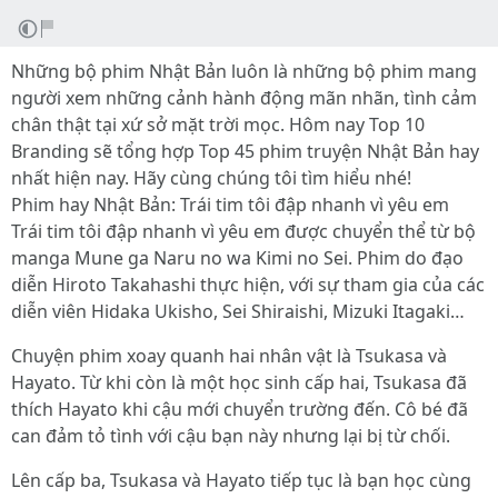
Những bộ phim Nhật Bản luôn là những bộ phim mang
người xem những cảnh hành động mãn nhãn, tình cảm
chân thật tại xứ sở mặt trời mọc. Hôm nay Top 10
Branding sẽ tổng hợp Top 45 phim truyện Nhật Bản hay
nhất hiện nay. Hãy cùng chúng tôi tìm hiểu nhé!
Phim hay Nhật Bản: Trái tim tôi đập nhanh vì yêu em
Trái tim tôi đập nhanh vì yêu em được chuyển thể từ bộ
manga Mune ga Naru no wa Kimi no Sei. Phim do đạo
diễn Hiroto Takahashi thực hiện, với sự tham gia của các
diễn viên Hidaka Ukisho, Sei Shiraishi, Mizuki Itagaki…
Chuyện phim xoay quanh hai nhân vật là Tsukasa và
Hayato. Từ khi còn là một học sinh cấp hai, Tsukasa đã
thích Hayato khi cậu mới chuyển trường đến. Cô bé đã
can đảm tỏ tình với cậu bạn này nhưng lại bị từ chối.
Lên cấp ba, Tsukasa và Hayato tiếp tục là bạn học cùng