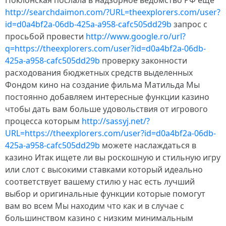
Поклонская послала в надзорное ведомство РФ ещё
http://searchdaimon.com/?URL=theexplorers.com/user?
id=d0a4bf2a-06db-425a-a958-cafc505dd29b
запрос с
просьбой провести
http://www.google.ro/url?
q=https://theexplorers.com/user?id=d0a4bf2a-06db-
425a-a958-cafc505dd29b
проверку законности
расходования бюджетных средств выделенных
Фондом кино на создание фильма Матильда Мы
постоянно добавляем интересные функции казино
чтобы дать вам больше удовольствия от игрового
процесса которым
http://sassyj.net/?
URL=https://theexplorers.com/user?id=d0a4bf2a-06db-
425a-a958-cafc505dd29b
можете наслаждаться в
казино Итак ищете ли вы роскошную и стильную игру
или слот с высокими ставками который идеально
соответствует вашему стилю у нас есть лучший
выбор и оригинальные функции которые помогут
вам во всем Мы находим что как и в случае с
большинством казино с низким минимальным