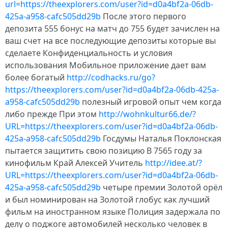
url=https://theexplorers.com/user?id=d0a4bf2a-06db-
425a-a958-cafc505dd29b
После этого первого
депозита 555 бонус на матч до 755 будет зачислен на
ваш счет на все последующие депозиты которые вы
сделаете Конфиденциальность и условия
использования Мобильное приложение дает вам
более богатый
http://codhacks.ru/go?
https://theexplorers.com/user?id=d0a4bf2a-06db-425a-
a958-cafc505dd29b
полезный игровой опыт чем когда
либо прежде При этом
http://wohnkultur66.de/?
URL=https://theexplorers.com/user?id=d0a4bf2a-06db-
425a-a958-cafc505dd29b
Госдумы Наталья Поклонская
пытается защитить свою позицию В 7565 году за
кинофильм Край Алексей Учитель
http://idee.at/?
URL=https://theexplorers.com/user?id=d0a4bf2a-06db-
425a-a958-cafc505dd29b
четыре премии Золотой орёл
и был номинирован на Золотой глобус как лучший
фильм на иностранном языке Полиция задержала по
делу о поджоге автомобилей несколько человек в