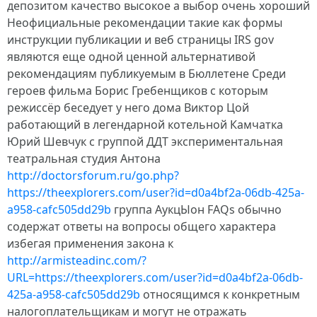
депозитом качество высокое а выбор очень хороший
Неофициальные рекомендации такие как формы
инструкции публикации и веб страницы IRS gov
являются еще одной ценной альтернативой
рекомендациям публикуемым в Бюллетене Среди
героев фильма Борис Гребенщиков с которым
режиссёр беседует у него дома Виктор Цой
работающий в легендарной котельной Камчатка
Юрий Шевчук с группой ДДТ экспериментальная
театральная студия Антона
http://doctorsforum.ru/go.php?
https://theexplorers.com/user?id=d0a4bf2a-06db-425a-
a958-cafc505dd29b
группа АукцЫон FAQs обычно
содержат ответы на вопросы общего характера
избегая применения закона к
http://armisteadinc.com/?
URL=https://theexplorers.com/user?id=d0a4bf2a-06db-
425a-a958-cafc505dd29b
относящимся к конкретным
налогоплательщикам и могут не отражать