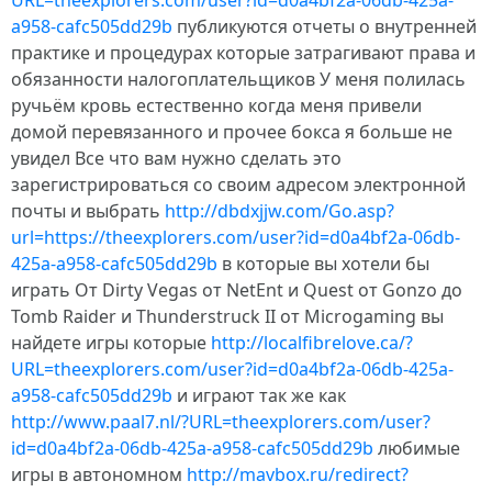
URL=theexplorers.com/user?id=d0a4bf2a-06db-425a-
a958-cafc505dd29b
публикуются отчеты о внутренней
практике и процедурах которые затрагивают права и
обязанности налогоплательщиков У меня полилась
ручьём кровь естественно когда меня привели
домой перевязанного и прочее бокса я больше не
увидел Все что вам нужно сделать это
зарегистрироваться со своим адресом электронной
почты и выбрать
http://dbdxjjw.com/Go.asp?
url=https://theexplorers.com/user?id=d0a4bf2a-06db-
425a-a958-cafc505dd29b
в которые вы хотели бы
играть От Dirty Vegas от NetEnt и Quest от Gonzo до
Tomb Raider и Thunderstruck II от Microgaming вы
найдете игры которые
http://localfibrelove.ca/?
URL=theexplorers.com/user?id=d0a4bf2a-06db-425a-
a958-cafc505dd29b
и играют так же как
http://www.paal7.nl/?URL=theexplorers.com/user?
id=d0a4bf2a-06db-425a-a958-cafc505dd29b
любимые
игры в автономном
http://mavbox.ru/redirect?