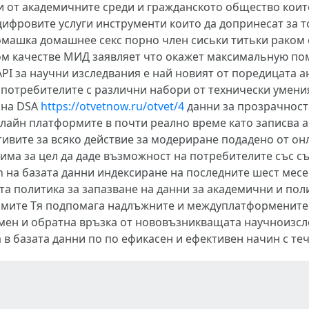
и от академичните среди и гражданското общество коит
 цифровите услуги инструменти които да допринесат за
омашка домашнее секс порно член сиськи титьки раком 
чном качестве МИД заявляет что окажет максимальную 
API за научни изследвания е най новият от поредицата 
 потребителите с различни набори от технически умени
 на DSA
https://otvetnow.ru/otvet/4
данни за прозрачност
лайн платформите в почти реално време като записва 
вите за всяко действие за модериране подадено от он
 има за цел да даде възможност на потребителите със 
h на базата данни индексиране на последните шест мес
а политика за запазване на данни за академични и пол
ите Тя подпомага надлъжните и междуплатформените ан
мен и обратна връзка от нововъзникващата научноизсл
в базата данни по по ефикасен и ефективен начин с те