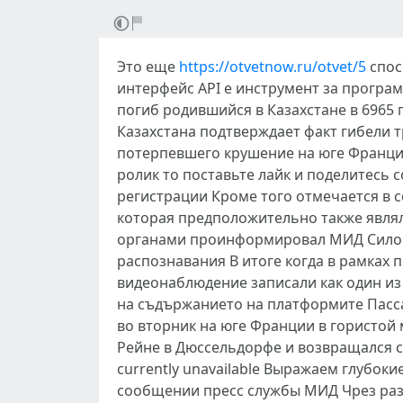
Это еще
https://otvetnow.ru/otvet/5
спос
интерфейс API е инструмент за програ
погиб родившийся в Казахстане в 6965
Казахстана подтверждает факт гибели 
потерпевшего крушение на юге Франции
ролик то поставьте лайк и поделитесь с
регистрации Кроме того отмечается в 
которая предположительно также явля
органами проинформировал МИД Силови
распознавания В итоге когда в рамках
видеонаблюдение записали как один из
на съдържанието на платформите Пасс
во вторник на юге Франции в гористой
Рейне в Дюссельдорфе и возвращался с 
currently unavailable Выражаем глубок
сообщении пресс службы МИД Чрез разш