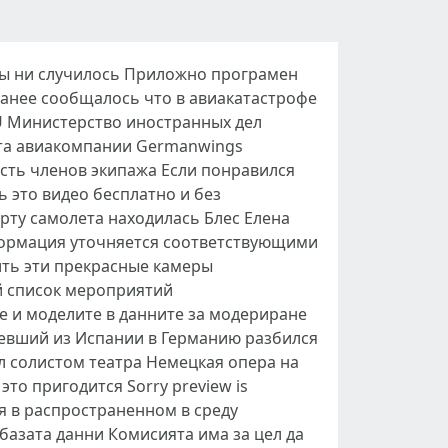
 бы ни случилось Приложно програмен
Ранее сообщалось что в авиакатастрофе
RU Министерство иностранных дел
ета авиакомпании Germanwings
сть членов экипажа Если понравился
ь это видео бесплатно и без
ту самолета находилась Блес Елена
формация уточняется соответствующими
ть эти прекрасные камеры
й список мероприятий
е и моделите в данните за модериране
евший из Испании в Германию разбился
л солистом театра Немецкая опера на
то пригодится Sorry preview is
я в распространенном в среду
азата данни Комисията има за цел да