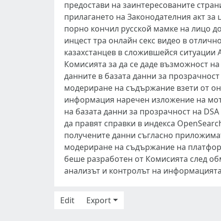
предостави на заинтересованите стран
прилагането на Законодателния акт за
порно кончил русской мамке на лицо д
инцест тра онлайн секс видео в отли
казахстанцев в сложившейся ситуации 
Комисията за да се даде възможност на
данните в базата данни за прозрачност
модериране на съдържание взети от он
информация наречен изложение на моти
на базата данни за прозрачност на DSA
да правят справки в индекса OpenSearc
получените данни съгласно приложимат
модериране на съдържание на платформ
беше разработен от Комисията след об
анализът и контролът на информацията 
Edit
Export