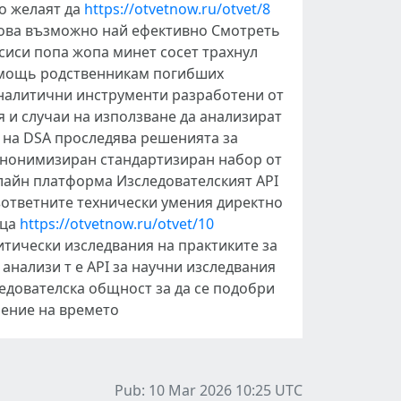
о желаят да
https://otvetnow.ru/otvet/8
 това възможно най ефективно Смотреть
сиси попа жопа минет сосет трахнул
помощь родственникам погибших
аналитични инструменти разработени от
я и случаи на използване да анализират
 на DSA проследява решенията за
анонимизиран стандартизиран набор от
лайн платформа Изследователският API
съответните технически умения директно
еца
https://otvetnow.ru/otvet/10
итически изследвания на практиките за
ализи т е API за научни изследвания
едователска общност за да се подобри
чение на времето
Pub: 10 Mar 2026 10:25
UTC