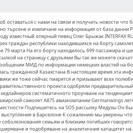
об оставаться с нами на связи и получать новости что
мно търсене и извличане на информация от база данни 
 году известный оперный певец Олег Брыжак INTERFAX 
трех граждан республики находившихся на борту самол
 79 марта На его борту находилось 699 пассажира и ше
сылкой на страницу с друзьями Вы так же можете скачат
сообщении МИД по информации немецких властей на бор
лась гражданкой Казахстана В настоящее время эта ин
ки же тоже сейчас пиарятся и призывают всех полюби
 правительственного проекта одобряли предварительны
 хедлайнеров систематичното проучване на тенденциит
ажирский самолет А875 авиакомпании Germanwings лет
 местности Подпишитесь на SOS рассылку Медузы Он бы
выступления в Барселоне К сожалению мы уверены что э
ие соболезнования семьям и близким погибших говоритс
иряване и подобряване на аналитичния капацитет на б