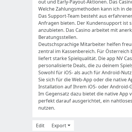
out und Early-Payout-Aktionen. Das Casi
Welche Zahlungsmethoden kann ich in de
Das Support-Team besteht aus erfahrenen 
Anfragen bieten. Der Kundensupport ist 
anzubieten. Das Casino arbeitet mit aner
Beratungsstellen.
Deutschsprachige Mitarbeiter helfen freun
zentral im Kassenbereich. Für Österreich
liefert starke Spielqualität. Die app NV 
personalisierte Deals, die zu deinem Spie
Sowohl für iOS- als auch für Android-Nutze
Sie sich für die Web-App oder die native 
Installation auf Ihrem iOS- oder Android-
Im Gegensatz dazu bietet die native App 
perfekt darauf ausgerichtet, ein nahtlose
nutzen.
Edit
Export