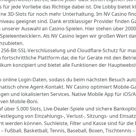
ür jede Vorliebe das Richtige dabei ist. Die Lobby bietet kl
 3D-Slots für noch mehr Unterhaltung. Im NV Casino find
elniveau geeignet sind. Dank erstklassiger Provider finde
unserer Auswahl an Casino-Spielen. Hier stehen über 2000
ieleentwicklern. Als NV Casino legen wir großen Wert dar
nzubieten.
256-Bit-SSL-Verschlüsselung und Cloudflare-Schutz für max
h fortschrittliche Plattform dar, die für Geräte mit den Be
ublikum konzipiert und bietet alle Funktionen der Hauptwebs
ino online Login-Daten, sodass du beim nächsten Besuch aut
matisch ohne Agent-Kontakt. NV Casino optimiert Mobile-G
n und lokalisierten Services. Native Mobile App für iOS/An
iven Mobile-Boni.
f über 5.000 Slots, Live-Dealer-Spiele und sichere Bankopti
estlegung von Einzahlungs-, Verlust-, Sitzungs- und Einsatz
 werden können. Suchleiste, Filter und Kasse sind für die
– Fußball, Basketball, Tennis, Baseball, Boxen, Tischtennis