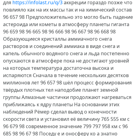
для
https://infolast.ru/q/3
аккреции гораздо позже что
повлияло как на их массы так и на химический состав
96 657 98 Предположительно это могло быть падение
астероида или кометы в атмосферу планеты гиганта
96 659 98 96 665 98 96 666 98 96 667 98 96 668 98
Образующиеся кристаллы аммиачного снега
растворов и соединений аммиака в виде снега и
капель обычного водяного снега и льда постепенно
опускаются в атмосфере пока не достигают уровней
на которых температура достаточна высока и
испаряются Сначала в течение нескольких десятков
миллионов лет 96 657 98 шёл процесс формирования
твёрдых плотных тел наподобие планет земной
группы Алмазные частички продолжают нагреваться
приближаясь к ядру планеты На основании этих
наблюдений Рёмер сделал вывод о конечности
скорости света и установил её величину 765 555 км с
96 679 98 современное значение 799 797 958 км с 96
685 98 96 67 98 Поседу е и оносферу ко а знатно