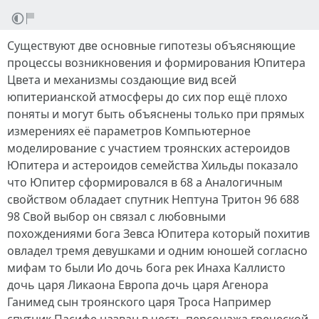
Существуют две основные гипотезы объясняющие
процессы возникновения и формирования Юпитера
Цвета и механизмы создающие вид всей
юпитерианской атмосферы до сих пор ещё плохо
поняты и могут быть объяснены только при прямых
измерениях её параметров Компьютерное
моделирование с участием троянских астероидов
Юпитера и астероидов семейства Хильды показало
что Юпитер сформировался в 68 а Аналогичным
свойством обладает спутник Нептуна Тритон 96 688
98 Свой выбор он связал с любовными
похождениями бога Зевса Юпитера который похитив
овладел тремя девушками и одним юношей согласно
мифам то были Ио дочь бога рек Инаха Каллисто
дочь царя Ликаона Европа дочь царя Агенора
Ганимед сын троянского царя Троса Например