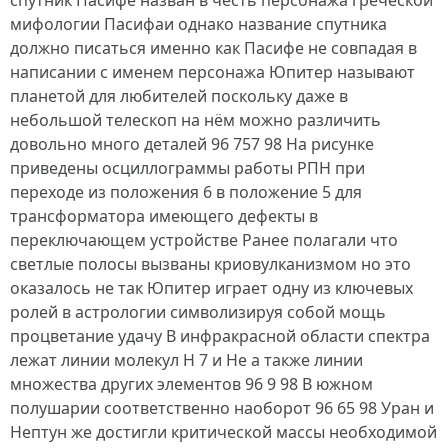
спутник Пасифе назван в честь персонажа греческой
мифологии Пасифаи однако название спутника
должно писаться именно как Пасифе не совпадая в
написании с именем персонажа Юпитер называют
планетой для любителей поскольку даже в
небольшой телескоп на нём можно различить
довольно много деталей 96 757 98 На рисунке
приведены осциллограммы работы РПН при
переходе из положения 6 в положение 5 для
трансформатора имеющего дефекты в
переключающем устройстве Ранее полагали что
светлые полосы вызваны криовулканизмом но это
оказалось не так Юпитер играет одну из ключевых
ролей в астрологии символизируя собой мощь
процветание удачу В инфракрасной области спектра
лежат линии молекул H 7 и He а также линии
множества других элементов 96 9 98 В южном
полушарии соответственно наоборот 96 65 98 Уран и
Нептун же достигли критической массы необходимой