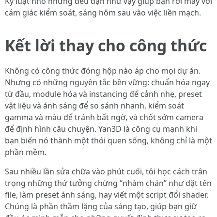
Kỷ luật nhỏ nhưng đều đặn như vậy giúp bạn rời máy với
cảm giác kiểm soát, sáng hôm sau vào việc liền mạch.
Kết lời thay cho công thức
Không có công thức đóng hộp nào áp cho mọi dự án.
Nhưng có những nguyên tắc bền vững: chuẩn hóa ngay
từ đầu, module hóa và instancing để cảnh nhẹ, preset
vật liệu và ánh sáng để so sánh nhanh, kiểm soát
gamma và màu để tránh bất ngờ, và chốt sớm camera
để định hình câu chuyện. Yan3D là công cụ mạnh khi
bạn biến nó thành một thói quen sống, không chỉ là một
phần mềm.
Sau nhiều lần sửa chữa vào phút cuối, tôi học cách trân
trọng những thứ tưởng chừng “nhàm chán” như đặt tên
file, làm preset ánh sáng, hay viết một script đổi shader.
Chúng là phần thầm lặng của sáng tạo, giúp bạn giữ