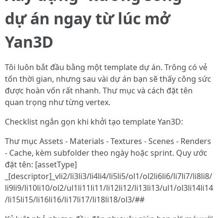
dự án ngay từ lúc mở
Yan3D
Tôi luôn bắt đầu bằng một template dự án. Trông có vẻ
tốn thời gian, nhưng sau vài dự án bạn sẽ thấy công sức
được hoàn vốn rất nhanh. Thư mục và cách đặt tên
quan trọng như từng vertex.
Checklist ngắn gọn khi khởi tạo template Yan3D:
Thư mục Assets - Materials - Textures - Scenes - Renders
- Cache, kèm subfolder theo ngày hoặc sprint. Quy ước
đặt tên: [assetType]
_[descriptor]_vli2/li3li3/li4li4/li5li5/ol1/ol2li6li6/li7li7/li8li8/
li9li9/li10li10/ol2/ul1li11li11/li12li12/li13li13/ul1/ol3li14li14
/li15li15/li16li16/li17li17/li18li18/ol3/##