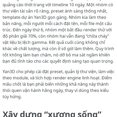
quảng cáo thời trang với timeline 10 ngày. Một nhóm có
thư viện tài sản rõ ràng, preset ánh sáng thống nhất,
template dự án Yan3D gọn gàng. Nhóm kia làm theo
bản năng, mỗi người mỗi cách đặt tên, mỗi file một cấu
trúc. Đến ngày thứ 6, nhóm một bắt đầu render thử với
độ phân giải 70%, còn nhóm hai vẫn đang “chữa cháy”
vật liệu bị lệch gamma. Kết quả cuối cùng không chỉ
khác về chất lượng, mà còn ở số giờ làm thêm. Quy trình
tốt không làm bạn chậm, nó dỡ bỏ ma sát ngầm khiến
bạn đủ tỉnh táo cho các quyết định sáng tạo quan trọng.
Yan3D cho phép cài đặt preset, quản lý thư viện, làm việc
theo module, và tích hợp render engine linh hoạt. Điểm
mấu chốt là bạn phải biến những khả năng này thành
thói quen vận hành hằng ngày, thay vì dùng theo kiểu
tùy hứng.
Xây dựng “xương sống”