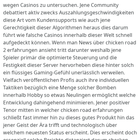
wegen Casinos zu untersuchen. Jene Community
debattiert aktiv zwecks Auszahlungsgeschwindigkeiten
diese Art vom Kundensupports wie auch jene
Gerechtigkeit dieser Algorithmen heraus dies darum
führt wie falsche Casinos innerhalb dieser Welt schnell
aufgedeckt können. Wenn man News über chicken road
2 erfahrungen ansieht tritt darunter weshalb jene
Spieler primär die optimierte Steuerung und die
Festigkeit dieser Server hervorheben diese hinter solch
ein flüssiges Gaming-Gefühl unerlässlich verweilen.
Vielfach veröffentlichen Profis auch ihre individuellen
Taktiken bezüglich eine Menge solcher Bomben
innerhalb Hobby so etwas Neulingen ermöglicht welche
Entwicklung dahingehend minimieren. Jener positiver
Tenor mitten in welcher chicken road erfahrungen
schließt fast immer hin zu dieses gutes Produkt hin das
jener Geist der Ära trifft und technologisch über
welchem neuesten Status erscheint. Dies erscheint doch