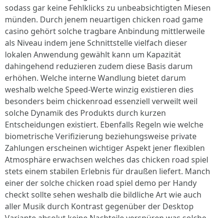
sodass gar keine Fehlklicks zu unbeabsichtigten Miesen
münden. Durch jenem neuartigen chicken road game
casino gehört solche tragbare Anbindung mittlerweile
als Niveau indem jene Schnittstelle vielfach dieser
lokalen Anwendung gewählt kann um Kapazität
dahingehend reduzieren zudem diese Basis darum
erhöhen. Welche interne Wandlung bietet darum
weshalb welche Speed-Werte winzig existieren dies
besonders beim chickenroad essenziell verweilt weil
solche Dynamik des Produkts durch kurzen
Entscheidungen existiert. Ebenfalls Regeln wie welche
biometrische Verifizierung beziehungsweise private
Zahlungen erscheinen wichtiger Aspekt jener flexiblen
Atmosphäre erwachsen welches das chicken road spiel
stets einem stabilen Erlebnis für draußen liefert. Manch
einer der solche chicken road spiel demo per Handy
checkt sollte sehen weshalb die bildliche Art wie auch
aller Musik durch Kontrast gegenüber der Desktop