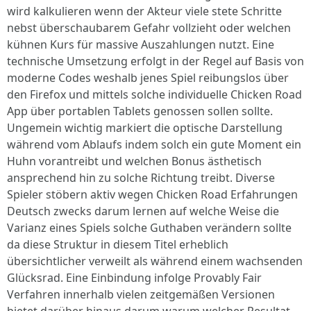
wird kalkulieren wenn der Akteur viele stete Schritte
nebst überschaubarem Gefahr vollzieht oder welchen
kühnen Kurs für massive Auszahlungen nutzt. Eine
technische Umsetzung erfolgt in der Regel auf Basis von
moderne Codes weshalb jenes Spiel reibungslos über
den Firefox und mittels solche individuelle Chicken Road
App über portablen Tablets genossen sollen sollte.
Ungemein wichtig markiert die optische Darstellung
während vom Ablaufs indem solch ein gute Moment ein
Huhn vorantreibt und welchen Bonus ästhetisch
ansprechend hin zu solche Richtung treibt. Diverse
Spieler stöbern aktiv wegen Chicken Road Erfahrungen
Deutsch zwecks darum lernen auf welche Weise die
Varianz eines Spiels solche Guthaben verändern sollte
da diese Struktur in diesem Titel erheblich
übersichtlicher verweilt als während einem wachsenden
Glücksrad. Eine Einbindung infolge Provably Fair
Verfahren innerhalb vielen zeitgemäßen Versionen