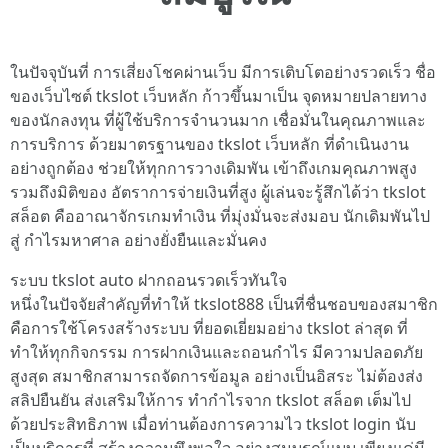
ในปัจจุบันที่ การเสี่ยงโชคผ่านเว็บ มีการเติบโตอย่างรวดเร็ว ชื่อ
ของเว็บไซต์ tkslot เว็บหลัก ก้าวขึ้นมาเป็น จุดหมายปลายทาง
ของนักลงทุน ที่ผู้ใช้บริการจำนวนมาก เชื่อมั่นในคุณภาพและ
การบริการ ด้วยมาตรฐานของ tkslot เว็บหลัก ที่ดำเนินงาน
อย่างถูกต้อง ช่วยให้ทุกการวางเดิมพัน เข้าถึงเกมคุณภาพสูง
รวมถึงมิติของ อัตราการจ่ายเงินที่สูง ผู้เล่นจะรู้สึกได้ว่า tkslot
สล็อต คืออาณาจักรเกมทำเงิน ที่มุ่งมั่นจะส่งมอบ นักเดิมพันไป
สู่ กำไรมหาศาล อย่างยั่งยืนและมั่นคง
ระบบ tkslot auto ฝากถอนรวดเร็วทันใจ
หนึ่งในปัจจัยสำคัญที่ทำให้ tkslot888 เป็นที่ชื่นชอบของสมาชิก
คือการใช้โครงสร้างระบบ ที่ยอดเยี่ยมอย่าง tkslot ล่าสุด ที่
ทำให้ทุกกิจกรรม การฝากเงินและถอนกำไร มีความปลอดภัย
สูงสุด สมาชิกสามารถจัดการข้อมูล อย่างเป็นอิสระ ไม่ต้องส่ง
สลิปยืนยัน ส่งเสริมให้การ ทำกำไรจาก tkslot สล็อต เต็มไป
ด้วยประสิทธิภาพ เมื่อท่านต้องการความไว tkslot login นับ