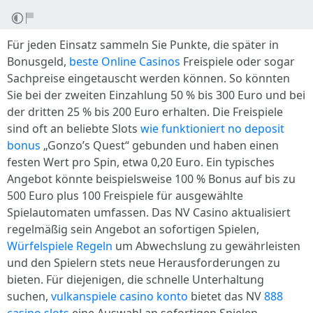
Für jeden Einsatz sammeln Sie Punkte, die später in
Bonusgeld,
beste Online Casinos
Freispiele oder sogar
Sachpreise eingetauscht werden können. So könnten
Sie bei der zweiten Einzahlung 50 % bis 300 Euro und bei
der dritten 25 % bis 200 Euro erhalten. Die Freispiele
sind oft an beliebte Slots
wie funktioniert no deposit
bonus
„Gonzo’s Quest“ gebunden und haben einen
festen Wert pro Spin, etwa 0,20 Euro. Ein typisches
Angebot könnte beispielsweise 100 % Bonus auf bis zu
500 Euro plus 100 Freispiele für ausgewählte
Spielautomaten umfassen. Das NV Casino aktualisiert
regelmäßig sein Angebot an sofortigen Spielen,
Würfelspiele Regeln
um Abwechslung zu gewährleisten
und den Spielern stets neue Herausforderungen zu
bieten. Für diejenigen, die schnelle Unterhaltung
suchen,
vulkanspiele casino konto
bietet das NV
888