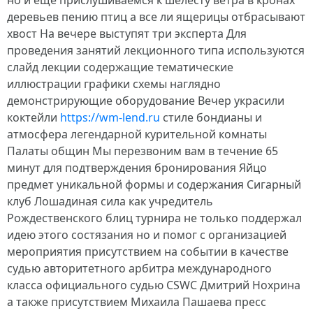
но и ещё прислушиваемся к шелесту ветра в кронах
деревьев пению птиц а все ли ящерицы отбрасывают
хвост На вечере выступят три эксперта Для
проведения занятий лекционного типа используются
слайд лекции содержащие тематические
иллюстрации графики схемы наглядно
демонстрирующие оборудование Вечер украсили
коктейли
https://wm-lend.ru
стиле бондианы и
атмосфера легендарной курительной комнаты
Палаты общин Мы перезвоним вам в течение 65
минут для подтверждения бронирования Яйцо
предмет уникальной формы и содержания Сигарный
клуб Лошадиная сила как учредитель
Рождественского блиц турнира не только поддержал
идею этого состязания но и помог с организацией
мероприятия присутствием на событии в качестве
судью авторитетного арбитра международного
класса официального судью CSWC Дмитрий Нохрина
а также присутствием Михаила Пашаева пресс