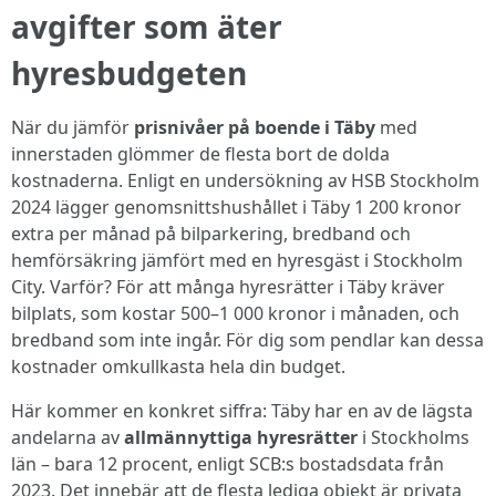
avgifter som äter
hyresbudgeten
När du jämför
prisnivåer på boende i Täby
med
innerstaden glömmer de flesta bort de dolda
kostnaderna. Enligt en undersökning av HSB Stockholm
2024 lägger genomsnittshushållet i Täby 1 200 kronor
extra per månad på bilparkering, bredband och
hemförsäkring jämfört med en hyresgäst i Stockholm
City. Varför? För att många hyresrätter i Täby kräver
bilplats, som kostar 500–1 000 kronor i månaden, och
bredband som inte ingår. För dig som pendlar kan dessa
kostnader omkullkasta hela din budget.
Här kommer en konkret siffra: Täby har en av de lägsta
andelarna av
allmännyttiga hyresrätter
i Stockholms
län – bara 12 procent, enligt SCB:s bostadsdata från
2023. Det innebär att de flesta lediga objekt är privata