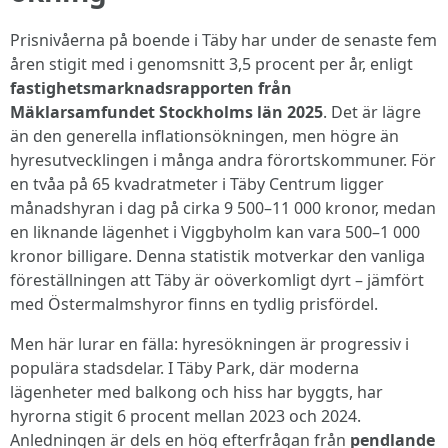
Prisnivåerna på boende i Täby har under de senaste fem
åren stigit med i genomsnitt 3,5 procent per år, enligt
fastighetsmarknadsrapporten från
Mäklarsamfundet Stockholms län 2025
. Det är lägre
än den generella inflationsökningen, men högre än
hyresutvecklingen i många andra förortskommuner. För
en tvåa på 65 kvadratmeter i Täby Centrum ligger
månadshyran i dag på cirka 9 500–11 000 kronor, medan
en liknande lägenhet i Viggbyholm kan vara 500–1 000
kronor billigare. Denna statistik motverkar den vanliga
föreställningen att Täby är oöverkomligt dyrt – jämfört
med Östermalmshyror finns en tydlig prisfördel.
Men här lurar en fälla: hyresökningen är progressiv i
populära stadsdelar. I Täby Park, där moderna
lägenheter med balkong och hiss har byggts, har
hyrorna stigit 6 procent mellan 2023 och 2024.
Anledningen är dels en hög efterfrågan från
pendlande