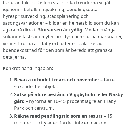
tur, utan taktik. De fem statistiska trenderna vi gått
igenom – befolkningsökning, pendlingsdata,
hyresprisutveckling, stadsplanering och
säsongsvariationer – bildar en helhetsbild som du kan
agera på direkt.
Slutsatsen är tydlig
: Medan många
sökande fastnar i myter om dyra och slutna marknader,
visar siffrorna att Täby erbjuder en balanserad
boendekostnad för den som är beredd att granska
detaljerna.
Konkret handlingsplan:
Bevaka utbudet i mars och november
– färre
sökande, fler objekt.
Satsa på äldre bestånd i Viggbyholm eller Näsby
gård
– hyrorna är 10–15 procent lägre än i Täby
Park och centrum.
Räkna med pendlingstid som en resurs
– 15
minuter till city är en fördel, inte en nackdel.