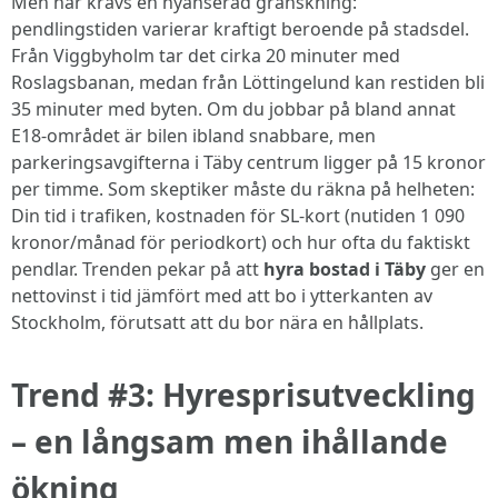
Men här krävs en nyanserad granskning:
pendlingstiden varierar kraftigt beroende på stadsdel.
Från Viggbyholm tar det cirka 20 minuter med
Roslagsbanan, medan från Löttingelund kan restiden bli
35 minuter med byten. Om du jobbar på bland annat
E18-området är bilen ibland snabbare, men
parkeringsavgifterna i Täby centrum ligger på 15 kronor
per timme. Som skeptiker måste du räkna på helheten:
Din tid i trafiken, kostnaden för SL-kort (nutiden 1 090
kronor/månad för periodkort) och hur ofta du faktiskt
pendlar. Trenden pekar på att
hyra bostad i Täby
ger en
nettovinst i tid jämfört med att bo i ytterkanten av
Stockholm, förutsatt att du bor nära en hållplats.
Trend #3: Hyresprisutveckling
– en långsam men ihållande
ökning