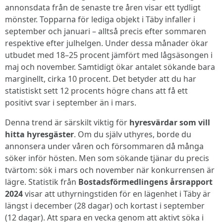
annonsdata från de senaste tre åren visar ett tydligt
mönster. Topparna för lediga objekt i Täby infaller i
september och januari – alltså precis efter sommaren
respektive efter julhelgen. Under dessa månader ökar
utbudet med 18–25 procent jämfört med lågsäsongen i
maj och november. Samtidigt ökar antalet sökande bara
marginellt, cirka 10 procent. Det betyder att du har
statistiskt sett 12 procents högre chans att få ett
positivt svar i september än i mars.
Denna trend är särskilt viktig för
hyresvärdar som vill
hitta hyresgäster
. Om du själv uthyres, borde du
annonsera under våren och försommaren då många
söker inför hösten. Men som sökande tjänar du precis
tvärtom: sök i mars och november när konkurrensen är
lägre. Statistik från
Bostadsförmedlingens årsrapport
2024
visar att uthyrningstiden för en lägenhet i Täby är
längst i december (28 dagar) och kortast i september
(12 dagar). Att spara en vecka genom att aktivt söka i