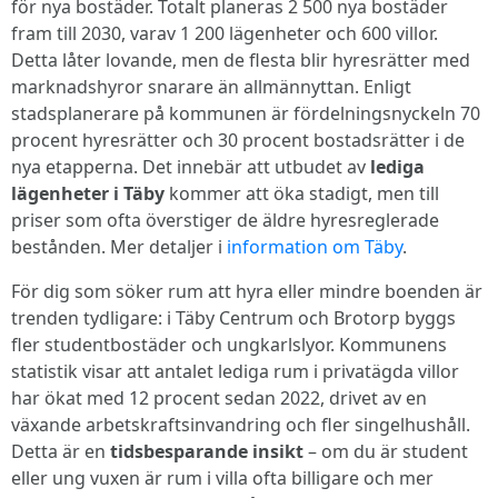
för nya bostäder. Totalt planeras 2 500 nya bostäder
fram till 2030, varav 1 200 lägenheter och 600 villor.
Detta låter lovande, men de flesta blir hyresrätter med
marknadshyror snarare än allmännyttan. Enligt
stadsplanerare på kommunen är fördelningsnyckeln 70
procent hyresrätter och 30 procent bostadsrätter i de
nya etapperna. Det innebär att utbudet av
lediga
lägenheter i Täby
kommer att öka stadigt, men till
priser som ofta överstiger de äldre hyresreglerade
bestånden. Mer detaljer i
information om Täby
.
För dig som söker rum att hyra eller mindre boenden är
trenden tydligare: i Täby Centrum och Brotorp byggs
fler studentbostäder och ungkarlslyor. Kommunens
statistik visar att antalet lediga rum i privatägda villor
har ökat med 12 procent sedan 2022, drivet av en
växande arbetskraftsinvandring och fler singelhushåll.
Detta är en
tidsbesparande insikt
– om du är student
eller ung vuxen är rum i villa ofta billigare och mer