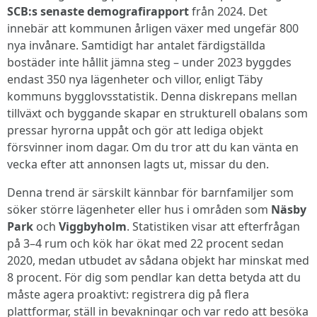
SCB:s senaste demografirapport
från 2024. Det
innebär att kommunen årligen växer med ungefär 800
nya invånare. Samtidigt har antalet färdigställda
bostäder inte hållit jämna steg – under 2023 byggdes
endast 350 nya lägenheter och villor, enligt Täby
kommuns bygglovsstatistik. Denna diskrepans mellan
tillväxt och byggande skapar en strukturell obalans som
pressar hyrorna uppåt och gör att lediga objekt
försvinner inom dagar. Om du tror att du kan vänta en
vecka efter att annonsen lagts ut, missar du den.
Denna trend är särskilt kännbar för barnfamiljer som
söker större lägenheter eller hus i områden som
Näsby
Park
och
Viggbyholm
. Statistiken visar att efterfrågan
på 3–4 rum och kök har ökat med 22 procent sedan
2020, medan utbudet av sådana objekt har minskat med
8 procent. För dig som pendlar kan detta betyda att du
måste agera proaktivt: registrera dig på flera
plattformar, ställ in bevakningar och var redo att besöka