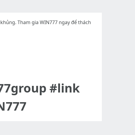
ực khủng. Tham gia WIN777 ngay để thách
7group #link
N777