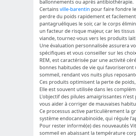
ballonnements ou après antibiothérapie.
Certains
ville-barentin
pour faire fondre l
perdre du poids rapidement et facilement 
pantagruéliques le soir, car le corps élim
un facteur de risque majeur, car les tis
viande, tournez-vous vers les produits lait
Une évaluation personnalisée assurera vot
spécifiques et vous conseiller sur les ch
REM, est caractérisée par une activité cér
bonnes habitudes de vie qui favoriseront 
sommeil, rendant vos nuits plus reposantes
Ces produits optimisent la perte de poids, 
Elle est souvent utilisée dans les complém
L'objectif des pilules amaigrissantes n'es
vous aider à corriger de mauvaises habitu
Ce processus active particulièrement la gr
système endocannabinoïde, qui régule l'ap
Pour rester informé(e) des nouveautés Vital
sommeil en abaissant la température corp