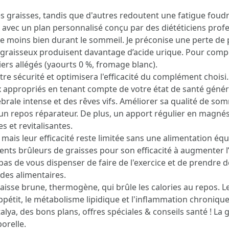
es graisses, tandis que d'autres redoutent une fatigue foud
avec un plan personnalisé conçu par des diététiciens profes
ine moins bien durant le sommeil. Je préconise une perte de p
sus graisseux produisent davantage d’acide urique. Pour co
iers allégés (yaourts 0 %, fromage blanc).
re sécurité et optimisera l'efficacité du complément chois
oix appropriés en tenant compte de votre état de santé géné
ébrale intense et des rêves vifs. Améliorer sa qualité de so
un repos réparateur. De plus, un apport régulier en magnés
 et revitalisantes.
mais leur efficacité reste limitée sans une alimentation équi
ents brûleurs de graisses pour son efficacité à augmenter l
t pas de vous dispenser de faire de l'exercice et de prendr
des alimentaires.
aisse brune, thermogène, qui brûle les calories au repos. L
pétit, le métabolisme lipidique et l'inflammation chronique
ya, des bons plans, offres spéciales & conseils santé ! La gl
orelle.