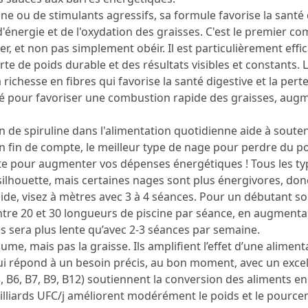
ine ou de stimulants agressifs, sa formule favorise la sant
'énergie et de l'oxydation des graisses. C'est le premier 
r, et non pas simplement obéir. Il est particulièrement eff
te de poids durable et des résultats visibles et constants.
richesse en fibres qui favorise la santé digestive et la per
lé pour favoriser une combustion rapide des graisses, augm
 de spiruline dans l'alimentation quotidienne aide à souten
n fin de compte, le meilleur type de nage pour perdre du po
te pour augmenter vos dépenses énergétiques ! Tous les typ
silhouette, mais certaines nages sont plus énergivores, don
ide, visez à mètres avec 3 à 4 séances. Pour un débutant sou
 20 et 30 longueurs de piscine par séance, en augmentant
s sera plus lente qu’avec 2-3 séances par semaine.
lume, mais pas la graisse. Ils amplifient l’effet d’une alimen
i répond à un besoin précis, au bon moment, avec un excel
5, B6, B7, B9, B12) soutiennent la conversion des aliments 
milliards UFC/j améliorent modérément le poids et le pourc