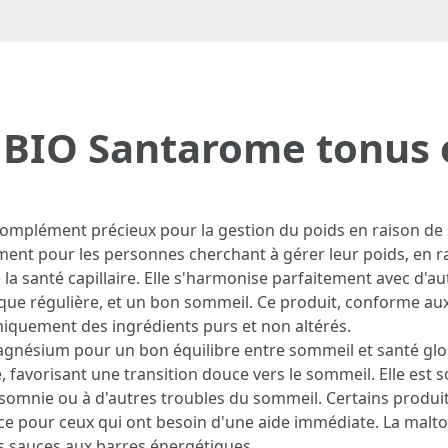
 BIO Santarome tonus e
omplément précieux pour la gestion du poids en raison de s
lément pour les personnes cherchant à gérer leur poids, en r
e la santé capillaire. Elle s'harmonise parfaitement avec d'
ique régulière, et un bon sommeil. Ce produit, conforme aux 
niquement des ingrédients purs et non altérés.
gnésium pour un bon équilibre entre sommeil et santé globa
e, favorisant une transition douce vers le sommeil. Elle est
'insomnie ou à d'autres troubles du sommeil. Certains produi
ace pour ceux qui ont besoin d'une aide immédiate. La malt
s sauces aux barres énergétiques.