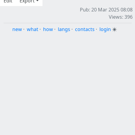
Edit
Export
Pub: 20 Mar 2025 08:08
Views: 396
new
·
what
·
how
·
langs
·
contacts
·
login