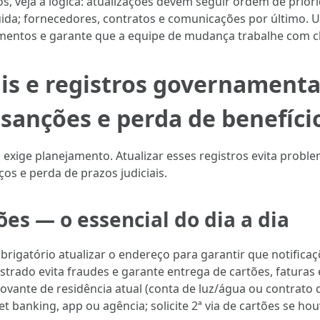
s, veja a lógica: atualizações devem seguir ordem de prior
ida; fornecedores, contratos e comunicações por último.
entos e garante que a equipe de mudança trabalhe com cl
s e registros governamentai
sanções e perda de benefíci
 exige planejamento. Atualizar esses registros evita prob
ços e perda de prazos judiciais.
ões — o essencial do dia a dia
brigatório atualizar o endereço para garantir que notific
strado evita fraudes e garante entrega de cartões, faturas 
vante de residência atual (conta de luz/água ou contrato d
et banking, app ou agência; solicite 2ª via de cartões se h