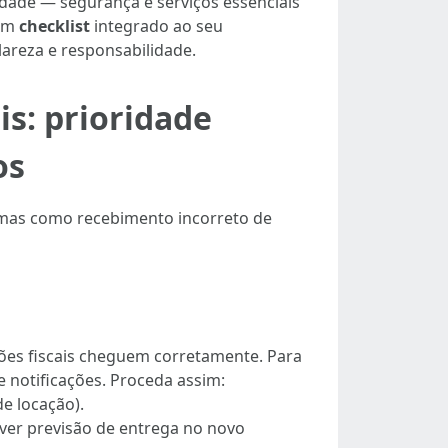
idade — segurança e serviços essenciais
 Um
checklist
integrado ao seu
areza e responsabilidade.
s: prioridade
os
lemas como recebimento incorreto de
ações fiscais cheguem corretamente. Para
e notificações. Proceda assim:
e locação).
ouver previsão de entrega no novo