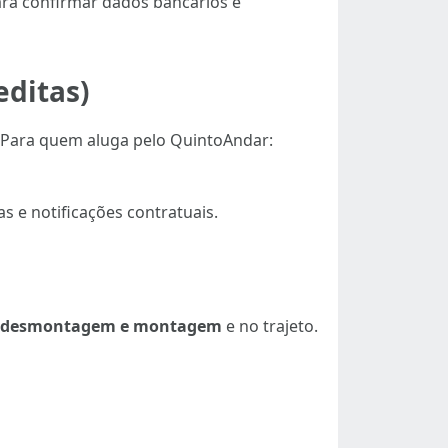
ara confirmar dados bancários e
editas)
l. Para quem aluga pelo QuintoAndar:
s e notificações contratuais.
desmontagem e montagem
e no trajeto.