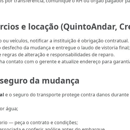
cios por transferência, comunique o RH ou órgão pagador p
cios e locação (QuintoAndar, Cr
 ou veículos, notificar a instituição é obrigação contratua
o desfecho da mudança e entregue o laudo de vistoria final;
 regras de alteração e responsabilidades de reparo.
a contato com o gerente e atualize endereço para garantia
e seguro da mudança
al
e o seguro do transporte protege contra danos durante
or água;
prio — peça o contrato e condições;
associada e conferir apólice antes do embarque.