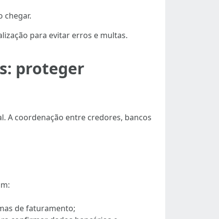
o chegar.
ização para evitar erros e multas.
s: proteger
ual. A coordenação entre credores, bancos
im:
emas de faturamento;