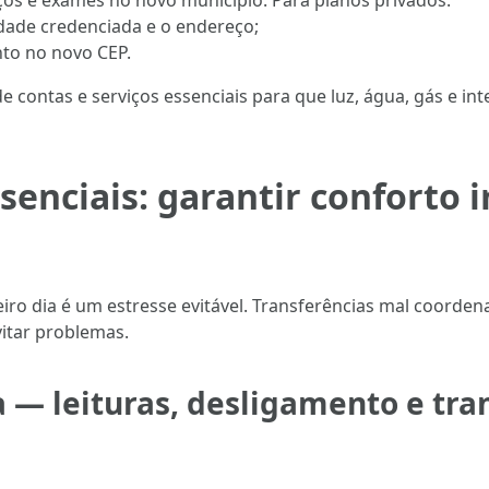
ços e exames no novo município. Para planos privados:
idade credenciada e o endereço;
nto no novo CEP.
 contas e serviços essenciais para que luz, água, gás e in
senciais: garantir conforto 
iro dia é um estresse evitável. Transferências mal coorden
vitar problemas.
a — leituras, desligamento e tra