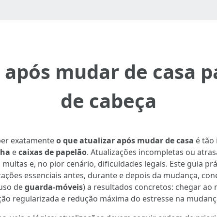
r após mudar de casa pa
de cabeça
aber exatamente
o que atualizar após mudar de casa
é tão
lha
e
caixas de papelão
. Atualizações incompletas ou atra
tas e, no pior cenário, dificuldades legais. Este guia prát
alizações essenciais antes, durante e depois da mudança, 
 uso de
guarda-móveis
) a resultados concretos: chegar ao n
ção regularizada e redução máxima do estresse na mudanç