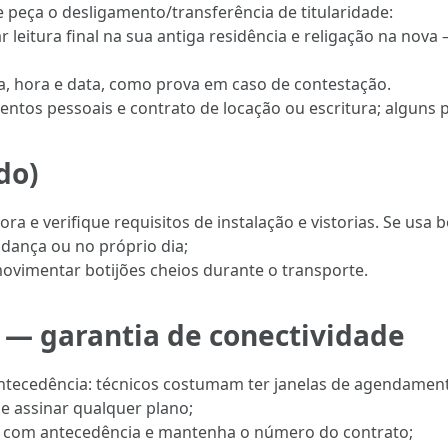
e peça o desligamento/transferência de titularidade:
itar leitura final na sua antiga residência e religação na no
a, hora e data, como prova em caso de contestação.
umentos pessoais e contrato de locação ou escritura; alguns
do)
ora e verifique requisitos de instalação e vistorias. Se usa b
udança ou no próprio dia;
ovimentar botijões cheios durante o transporte.
e — garantia de conectividade
cedência: técnicos costumam ter janelas de agendamento 
e assinar qualquer plano;
or com antecedência e mantenha o número do contrato;