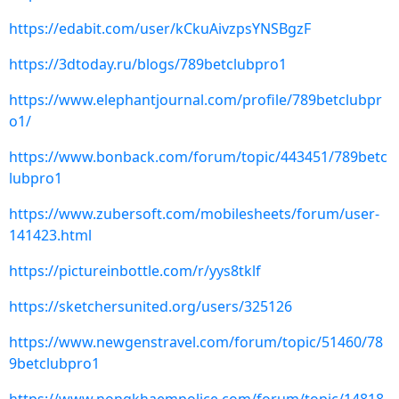
https://edabit.com/user/kCkuAivzpsYNSBgzF
https://3dtoday.ru/blogs/789betclubpro1
https://www.elephantjournal.com/profile/789betclubpr
o1/
https://www.bonback.com/forum/topic/443451/789betc
lubpro1
https://www.zubersoft.com/mobilesheets/forum/user-
141423.html
https://pictureinbottle.com/r/yys8tklf
https://sketchersunited.org/users/325126
https://www.newgenstravel.com/forum/topic/51460/78
9betclubpro1