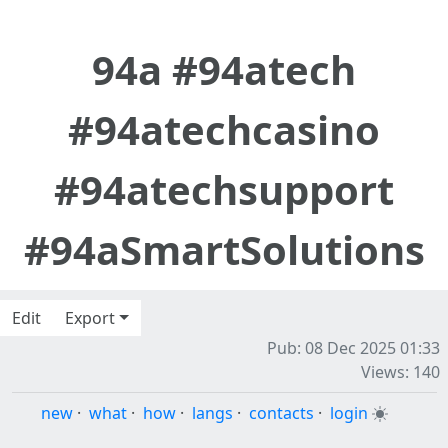
94a #94atech
#94atechcasino
#94atechsupport
#94aSmartSolutions
Edit
Export
Pub: 08 Dec 2025 01:33
Views: 140
new
·
what
·
how
·
langs
·
contacts
·
login