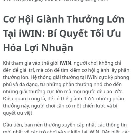
Cơ Hội Giành Thưởng Lớn
Tại iWIN: Bí Quyết Tối Ưu
Hóa Lợi Nhuận
Khi tham gia vào thế giới
iWIN
, người chơi không chỉ
đến để giải trí, mà còn để tìm kiếm cơ hội giành lấy phần
thưởng lớn. Hệ thống giải thưởng tại iWIN cực kỳ phong
phú và đa dạng, từ những phần thưởng nhỏ cho đến
những giải thưởng cực lớn mà mọi người đều ao ước.
Điều quan trọng là, để có thể giành được những phần
thưởng này, người chơi cần có một chiến lược và bí
quyết ưu việt.
Đầu tiên, bạn nên thường xuyên cập nhật các thông tin
mới nhất về các trò chơi và sự kiện tại iWIN. Đặc biệt, các