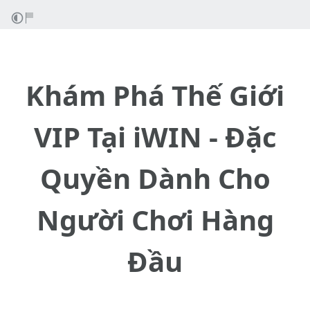
Khám Phá Thế Giới
VIP Tại iWIN - Đặc
Quyền Dành Cho
Người Chơi Hàng
Đầu