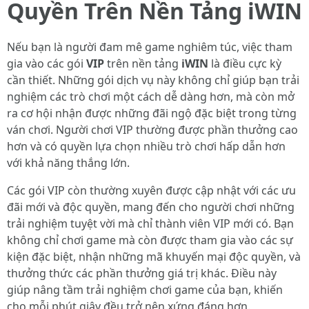
Quyền Trên Nền Tảng iWIN
Nếu bạn là người đam mê game nghiêm túc, việc tham
gia vào các gói
VIP
trên nền tảng
iWIN
là điều cực kỳ
cần thiết. Những gói dịch vụ này không chỉ giúp bạn trải
nghiệm các trò chơi một cách dễ dàng hơn, mà còn mở
ra cơ hội nhận được những đãi ngộ đặc biệt trong từng
ván chơi. Người chơi VIP thường được phần thưởng cao
hơn và có quyền lựa chọn nhiều trò chơi hấp dẫn hơn
với khả năng thắng lớn.
Các gói VIP còn thường xuyên được cập nhật với các ưu
đãi mới và độc quyền, mang đến cho người chơi những
trải nghiệm tuyệt vời mà chỉ thành viên VIP mới có. Bạn
không chỉ chơi game mà còn được tham gia vào các sự
kiện đặc biệt, nhận những mã khuyến mại độc quyền, và
thưởng thức các phần thưởng giá trị khác. Điều này
giúp nâng tầm trải nghiệm chơi game của bạn, khiến
cho mỗi phút giây đều trở nên xứng đáng hơn.