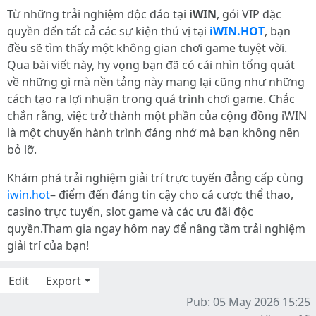
Từ những trải nghiệm độc đáo tại
iWIN
, gói VIP đặc
quyền đến tất cả các sự kiện thú vị tại
iWIN.HOT
, bạn
đều sẽ tìm thấy một không gian chơi game tuyệt vời.
Qua bài viết này, hy vọng bạn đã có cái nhìn tổng quát
về những gì mà nền tảng này mang lại cũng như những
cách tạo ra lợi nhuận trong quá trình chơi game. Chắc
chắn rằng, việc trở thành một phần của cộng đồng iWIN
là một chuyến hành trình đáng nhớ mà bạn không nên
bỏ lỡ.
Khám phá trải nghiệm giải trí trực tuyến đẳng cấp cùng
iwin.hot
– điểm đến đáng tin cậy cho cá cược thể thao,
casino trực tuyến, slot game và các ưu đãi độc
quyền.Tham gia ngay hôm nay để nâng tầm trải nghiệm
giải trí của bạn!
Edit
Export
Pub: 05 May 2026 15:25