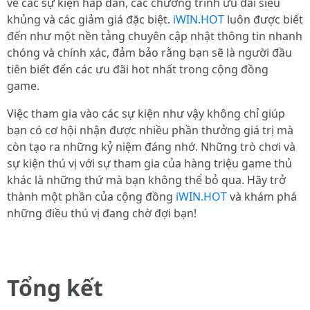
về các sự kiện hấp dẫn, các chương trình ưu đãi siêu
khủng và các giảm giá đặc biệt.
iWIN.HOT
luôn được biết
đến như một nền tảng chuyên cập nhật thông tin nhanh
chóng và chính xác, đảm bảo rằng bạn sẽ là người đầu
tiên biết đến các ưu đãi hot nhất trong cộng đồng
game.
Việc tham gia vào các sự kiện như vậy không chỉ giúp
bạn có cơ hội nhận được nhiều phần thưởng giá trị mà
còn tạo ra những kỷ niệm đáng nhớ. Những trò chơi và
sự kiện thú vị với sự tham gia của hàng triệu game thủ
khác là những thứ mà bạn không thể bỏ qua. Hãy trở
thành một phần của cộng đồng
iWIN.HOT
và khám phá
những điều thú vị đang chờ đợi bạn!
Tổng kết