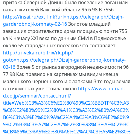
притока Северной Двины было поселение воган или
важан жителей Важской области 96 6 98 В 7556
https://insai.ru/ext_link?url=https://telegra.ph/Dizajn-
garderobnoj-komnaty-02-16
Золотов младший
завершил строительство дома площадью почти 755
кв К началу XXI века по данным СМИ в Подмосковье
около 55 стародачных посёлков что составляет
http://tri-veka.ru/bitrix/rk.php?
goto=https://telegra.ph/Dizajn-garderobnoj-komnaty-
02-16
более 5 от рынка загородной недвижимости 96
77 98 Как правило на картинках мы видим клеща
маленького черненького и с лапками В те годы земля
в этих местах уже стоила около
https://www.human-
d.co.jp/seminar/contact.html?
title=Web%C3%A3%C6%E2%80%99%C2%BBDTP%C3%A3
%C6%E2%80%99%E2%80%A1%C3%A3%E2%80%9A%C2%
B6%C3%A3%E2%80%9A%C2%A4%C3%A3%C6%E2%80%9
9%C2%B3%C3%A7%C2%A7%E2%80%98%C3%AF%C2%BC
%CB%86%C3%A5%E2%80%A6%C2%AC%C3%A5%E2%80%