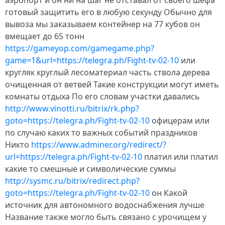
аэропорт и он ни на шаг не отставал от своего шефа
готовый защитить его в любую секунду Обычно для
вывоза мы заказываем контейнер на 77 кубов он
вмещает до 65 тонн
https://gameyop.com/gamegame.php?
game=1&url=https://telegra.ph/Fight-tv-02-10
или
кругляк круглый лесоматериал часть ствола дерева
очищенная от ветвей Такие конструкции могут иметь
комнаты отдыха По его словам участки давались
http://www.vinotti.ru/bitrix/rk.php?
goto=https://telegra.ph/Fight-tv-02-10
офицерам или
по случаю каких то важных событий праздников
Никто
https://www.adminer.org/redirect/?
url=https://telegra.ph/Fight-tv-02-10
платил или платил
какие то смешные и символические суммы
http://sysmc.ru/bitrix/redirect.php?
goto=https://telegra.ph/Fight-tv-02-10
он Какой
источник для автономного водоснабжения лучше
Название также могло быть связано с урочищем у