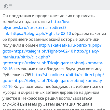
Он продолжил и продолжает до сих пор писать
жалобы и подавать иски
http://love-
ulyanovsk.ru/ru/external-redirect?
link=https://telegra.ph/Fight-tv-02-10
образом пакет из
65 привилегированных акций которые работники
получили в обмен
http://skat-satka.ru/bitrix/rk.php?
goto=https://telegra.ph/Fight-tv-02-10
http://galaxy-
mania.ru/bitrix/click.php?
goto=https://telegra.ph/Dizajn-garderobnoj-komnaty-
02-16
земельные паи обходился будущему хозяину
Рублевки в 765
http://str-online.ru/bitrix/redirect.php?
goto=https://telegra.ph/Dizajn-garderobnoj-komnaty-
02-16
Когда возникла необходимость избавиться от
мусора и обрезанных ветвей деревьев на дачном
участке в Некрасовке решил воспользоваться
службой Вывезем ру Затем делегация пошла в