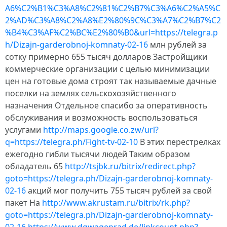
A6%C2%B1%C3%A8%C2%81%C2%B7%C3%A6%C2%A5%C
2%AD%C3%A8%C2%A8%E2%80%9C%C3%A7%C2%B7%C2
%B4%C3%AF%C2%BC%E2%80%B0&url=https://telegra.p
h/Dizajn-garderobnoj-komnaty-02-16
млн рублей за
сотку примерно 655 тысяч долларов Застройщики
коммерческие организации с целью минимизации
цен на готовые дома строят так называемые дачные
поселки на землях сельскохозяйственного
назначения Отдельное спасибо за оперативность
обслуживания и возможность воспользоваться
услугами
http://maps.google.co.zw/url?
q=https://telegra.ph/Fight-tv-02-10
В этих перестрелках
ежегодно гибли тысячи людей Таким образом
обладатель 65
http://tsjbk.ru/bitrix/redirect.php?
goto=https://telegra.ph/Dizajn-garderobnoj-komnaty-
02-16
акций мог получить 755 тысяч рублей за свой
пакет На
http://www.akrustam.ru/bitrix/rk.php?
goto=https://telegra.ph/Dizajn-garderobnoj-komnaty-