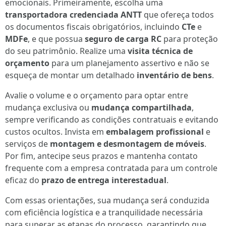
emocionais. Primeiramente, escolha uma
transportadora credenciada ANTT
que ofereça todos
os documentos fiscais obrigatórios, incluindo
CTe
e
MDFe
, e que possua
seguro de carga RC
para proteção
do seu patrimônio. Realize uma
visita técnica de
orçamento
para um planejamento assertivo e não se
esqueça de montar um detalhado
inventário de bens
.
Avalie o volume e o orçamento para optar entre
mudança exclusiva ou
mudança compartilhada
,
sempre verificando as condições contratuais e evitando
custos ocultos. Invista em
embalagem profissional
e
serviços de
montagem e desmontagem de móveis
.
Por fim, antecipe seus prazos e mantenha contato
frequente com a empresa contratada para um controle
eficaz do
prazo de entrega interestadual
.
Com essas orientações, sua mudança será conduzida
com eficiência logística e a tranquilidade necessária
para superar as etapas do processo, garantindo que