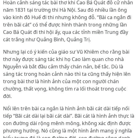
Hoàn cảnh sáng tác bài thơ khi Cao Bá Quát đỗ cử nhân
năm 1831 tại trường thi Hà Nội. Sau đó nhiều lần ông
vào kinh đô Huế đi thi nhưng không đỗ. “Bài ca ngắn đi
trên bãi cát” có thể được hình thành trong những lần
Cao Bá Quát đi thi hội ấy, qua các tỉnh miền Trung đầy
cát trắng như Quảng Bình, Quảng Trị.
Nhưng lại có ý kiến của giáo sư Vũ Khiêm cho rằng bài
thơ này được sáng tác khi họ Cao làm quan cho nhà
Nguyễn và bắt đầu cảm thấy chán nản, bế tắc. Dù là
sáng tác trong hoàn cảnh nào thì ta cũng thấy hiện lên
trong bài thơ là hình ảnh của một con người chán
chường, thất vọng, không tìm ra lối thoát trong cuộc
đời.
Nổi lên trên bài ca ngắn là hình ảnh bãi cát dài tiếp nối
tiếp “Bãi cát dài lại bãi cát dài”. Bãi cát là hình ảnh thực là
con đường dài rộng mênh mông, không xác định được
phương hướng. Nó cũng là một hình ảnh mang ý nghĩa