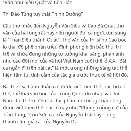
“Văn như Siêu Quát vô tiền Hán
Thi Đáo Tùng tuy thất Thịnh Đường”
Câu thơ nhắc đến Nguyễn Văn Siêu và Cao Bá Quát thơ
văn của hai ông rất hay nên người đời ca ngợi, tôn sùng
là “Thần Siêu thánh Quát”. Thơ văn của thi sĩ họ Cao bộc
lộ thái độ phê phán triều đình phong kiến bảo thủ, trì
trệ và chứa đựng những tư tưởng khai sáng, phản ánh
nhu cầu đổi mới của xã hội Việt Nam cuối thế kỉ XIX. “Bài
ca ngắn đi trên bãi cát” là một trong những sáng tác thể
hiện tâm tư, tình cảm của tác giả trước thực tế xã hội đó.
Bài thơ “Sa hành đoản ca” được viết theo thể loại thơ cổ
thể, thể loại văn học của Trung Quốc du nhập vào Việt
Nam. Có thể kể đến các tác phẩm nổi tiếng khác cũng
được viết theo thể loại cổ này như “Phóng cuồng ca” của
Trần Tung, “Côn Sơn ca” của Nguyễn Trãi hay “Long
thành cầm giả ca” của Nguyễn Du.