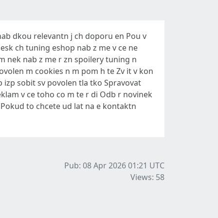
nab dkou relevantn j ch doporu en Pou v
h esk ch tuning eshop nab z me v ce ne
 nek nab z me r zn spoilery tuning n
ovolen m cookies n m pom h te Zv it v kon
p izp sobit sv povolen tla tko Spravovat
klam v ce toho co m te r di Odb r novinek
y Pokud to chcete ud lat na e kontaktn
Pub: 08 Apr 2026 01:21
UTC
Views: 58