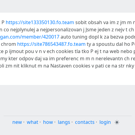
t P
https://site133350130.fo.team
sobit obsah va im z jm m 
 co nejplynulej a nejpersonalizovan j Jsme jeden z nejv t c
chigan.com/member/420017
auto tuning dopl k za bezva podm
ny chrom
https://site786543487.fo.team
ty a spoustu dal ho P
te p ijmout pou v n v ech cookies tla tko P ej t na web nebo 
my kter odpov daj va im preferenc m m n nerelevantn ch re
li zm nit kliknut m na Nastaven cookies v pati ce na str nk
new
·
what
·
how
·
langs
·
contacts
·
login