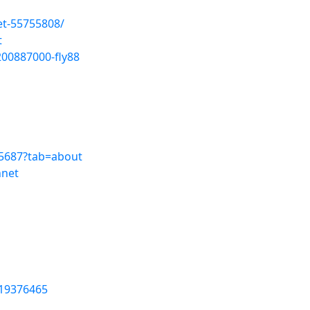
et-55755808/
t
00887000-fly88
y5687?tab=about
nnet
719376465