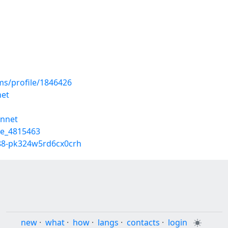
s/profile/1846426
net
innet
ne_4815463
y88-pk324w5rd6cx0crh
new
·
what
·
how
·
langs
·
contacts
·
login