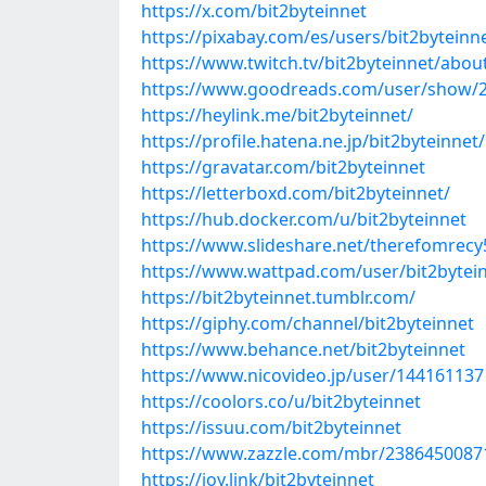
https://x.com/bit2byteinnet
https://pixabay.com/es/users/bit2byteinn
https://www.twitch.tv/bit2byteinnet/abou
https://www.goodreads.com/user/show/2
https://heylink.me/bit2byteinnet/
https://profile.hatena.ne.jp/bit2byteinnet/
https://gravatar.com/bit2byteinnet
https://letterboxd.com/bit2byteinnet/
https://hub.docker.com/u/bit2byteinnet
https://www.slideshare.net/therefomrec
https://www.wattpad.com/user/bit2bytei
https://bit2byteinnet.tumblr.com/
https://giphy.com/channel/bit2byteinnet
https://www.behance.net/bit2byteinnet
https://www.nicovideo.jp/user/144161137
https://coolors.co/u/bit2byteinnet
https://issuu.com/bit2byteinnet
https://www.zazzle.com/mbr/238645008
https://joy.link/bit2byteinnet