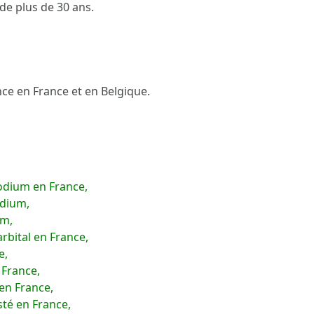
de plus de 30 ans.
ce en France et en Belgique.
odium en France,
odium,
um,
arbital en France,
e,
 France,
en France,
sté en France,