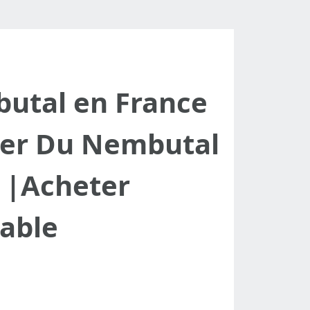
butal en France
eter Du Nembutal
e |Acheter
vable