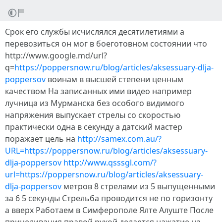
Срок его службы исчислялся десятилетиями а
перевозиться он мог в боеготовном состоянии что
http://www.google.md/url?
q=
https://poppersnow.ru/blog/articles/aksessuary-dlja-
poppersov
воинам в высшей степени ценным
качеством На записанных ими видео например
лучница из Мурманска без особого видимого
напряжения выпускает стрелы со скоростью
практически одна в секунду а датский мастер
поражает цель на
http://samex.com.au/?
URL=https://poppersnow.ru/blog/articles/aksessuary-
dlja-poppersov
http://www.qsssgl.com/?
url=https://poppersnow.ru/blog/articles/aksessuary-
dlja-poppersov
метров 8 стрелами из 5 выпущенными
за 6 5 секунды Стрельба проводится не по горизонту
а вверх Работаем в Симферополе Ялте Алуште После