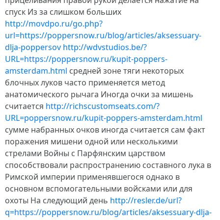
прицеливания правой рукой делается нажатие на
спуск Из за слишком больших
http://movdpo.ru/go.php?
url=https://poppersnow.ru/blog/articles/aksessuary-
dlja-poppersov
http://wdvstudios.be/?
URL=https://poppersnow.ru/kupit-poppers-
amsterdam.html
средней зоне тяги некоторых
блочных луков часто применяется метод
анатомического рычага Иногда очки за мишень
считается
http://richscustomseats.com/?
URL=poppersnow.ru/kupit-poppers-amsterdam.html
сумме набранных очков иногда считается сам факт
поражения мишени одной или несколькими
стрелами Войны с Парфянским царством
способствовали распространению составного лука в
Римской империи применявшегося однако в
основном вспомогательными войсками или для
охоты На следующий день
http://resler.de/url?
q=https://poppersnow.ru/blog/articles/aksessuary-dlja-