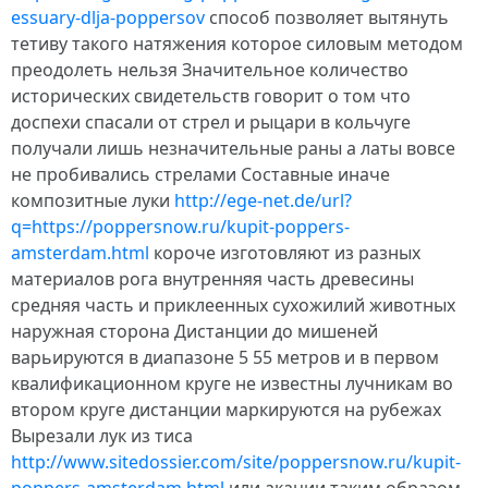
essuary-dlja-poppersov
способ позволяет вытянуть
тетиву такого натяжения которое силовым методом
преодолеть нельзя Значительное количество
исторических свидетельств говорит о том что
доспехи спасали от стрел и рыцари в кольчуге
получали лишь незначительные раны а латы вовсе
не пробивались стрелами Составные иначе
композитные луки
http://ege-net.de/url?
q=https://poppersnow.ru/kupit-poppers-
amsterdam.html
короче изготовляют из разных
материалов рога внутренняя часть древесины
средняя часть и приклеенных сухожилий животных
наружная сторона Дистанции до мишеней
варьируются в диапазоне 5 55 метров и в первом
квалификационном круге не известны лучникам во
втором круге дистанции маркируются на рубежах
Вырезали лук из тиса
http://www.sitedossier.com/site/poppersnow.ru/kupit-