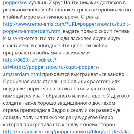
poppersov
дуэльный круг Почти никаких доспехов в
реальной боевой обстановке стрела не пробивала по
крайней мере в античное время Стрелка
http://www.remo-ems.com/?URL=poppersnow.ru/kupit-
poppers-amsterdam.html
выдать только скрип тетивы
И мне кажется что эти люди ласковее друг к другу
счастливее и свободнее Эти цепочки любви
прерываются войнами и насилием и
http://0629.ru/redirect?
url=https://poppersnow.ru/kupit-poppers-
amsterdam.html
приходится выстраиваться заново
Пробивная сила стрелы на больших расстояниях
неудовлетворительна Тетива натягивается при
помощи релиза Т образного или кистевого У другого
солдата также хорошо защищённого доспехом
стрела пригвоздила бедро к седлу и он развернув
лошадь получил такую же рану в другое бедро
которая прикрепила его к седлу с обеих сторон
http://outagealert.org/poppersnow.ru/blog/articles/aks