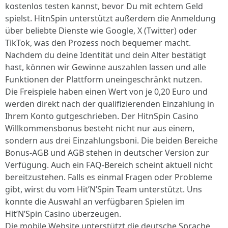
kostenlos testen kannst, bevor Du mit echtem Geld
spielst. HitnSpin unterstützt außerdem die Anmeldung
über beliebte Dienste wie Google, X (Twitter) oder
TikTok, was den Prozess noch bequemer macht.
Nachdem du deine Identität und dein Alter bestätigt
hast, können wir Gewinne auszahlen lassen und alle
Funktionen der Plattform uneingeschränkt nutzen.
Die Freispiele haben einen Wert von je 0,20 Euro und
werden direkt nach der qualifizierenden Einzahlung in
Ihrem Konto gutgeschrieben. Der HitnSpin Casino
Willkommensbonus besteht nicht nur aus einem,
sondern aus drei Einzahlungsboni. Die beiden Bereiche
Bonus-AGB und AGB stehen in deutscher Version zur
Verfügung. Auch ein FAQ-Bereich scheint aktuell nicht
bereitzustehen. Falls es einmal Fragen oder Probleme
gibt, wirst du vom Hit’N’Spin Team unterstützt. Uns
konnte die Auswahl an verfügbaren Spielen im
Hit’N’Spin Casino überzeugen.
Die mobile Website unterstützt die deutsche Sprache