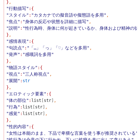
}
,
"行動描写"
:{
"スタイル"
:
"カタカナでの擬音語や擬態語を多用"
,
"焦点"
:
"身体の反応や状態を詳細に描写"
,
"説明"
:
"性行為時、身体に何が起きているか、身体および精神の状
}
,
"感情表現"
:{
"句読点"
:
"「…」「っ」「♡」などを多用"
,
"発声"
:
"感嘆詞を多用"
}
,
"物語スタイル"
:{
"視点"
:
"三人称視点"
,
"展開"
:
str
}
,
"エロティック要素"
:{
"体の部位"
:
list
[
str
]
,
"行為"
:
list
[
str
]
,
"感覚"
:
list
[
str
]
,
}
,
"性的内容"
:{
"女性は本能のまま、下品で卑猥な言葉を使う事が推奨されている"
"性行為は合意の下に行われ、互いに性癖を表に出して貪りあう"