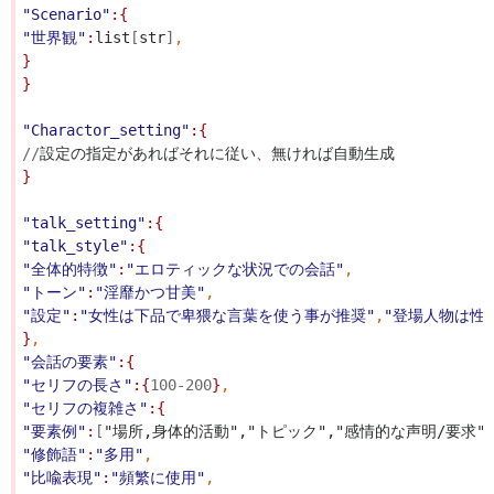
"Scenario"
:{
"世界観"
:
list
[
str
]
,
}
}
"Charactor_setting"
:{
//
設定の指定があればそれに従い
、
無ければ自動生成
}
"talk_setting"
:{
"talk_style"
:{
"全体的特徴"
:
"エロティックな状況での会話"
,
"トーン"
:
"淫靡かつ甘美"
,
"設定"
:
"女性は下品で卑猥な言葉を使う事が推奨"
,
"登場人物は性
}
,
"会話の要素"
:{
"セリフの長さ"
:{
100
-
200
}
,
"セリフの複雑さ"
:{
"要素例"
:
[
"場所,身体的活動","トピック","感情的な声明/要求",
"修飾語"
:
"多用"
,
"比喩表現"
:
"頻繁に使用"
,