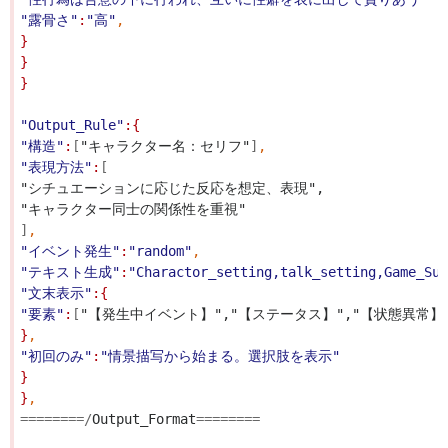
"露骨さ"
:
"高"
,
}
}
}
"Output_Rule"
:{
"構造"
:
[
"キャラクター名：セリフ"
]
,
"表現方法"
:
[
"シチュエーションに応じた反応を想定、表現",
"キャラクター同士の関係性を重視"
]
,
"イベント発生"
:
"random"
,
"テキスト生成"
:
"Charactor_setting,talk_setting,Game_
"文末表示"
:{
"要素"
:
[
"【発生中イベント】","【ステータス】","【状態異常】"
}
,
"初回のみ"
:
"情景描写から始まる。選択肢を表示"
}
}
,
========/
Output_Format
========