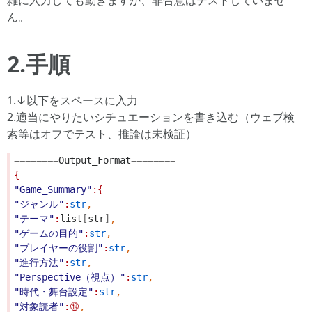
雑に入力しても動きますが、非合意はテストしていませ
ん。
2.手順
1.↓以下をスペースに入力
2.適当にやりたいシチュエーションを書き込む（ウェブ検
索等はオフでテスト、推論は未検証）
========
Output_Format
========
{
"Game_Summary"
:{
"ジャンル"
:
str
,
"テーマ"
:
list
[
str
]
,
"ゲームの目的"
:
str
,
"プレイヤーの役割"
:
str
,
"進行方法"
:
str
,
"Perspective（視点）"
:
str
,
"時代・舞台設定"
:
str
,
"対象読者"
:🔞
,