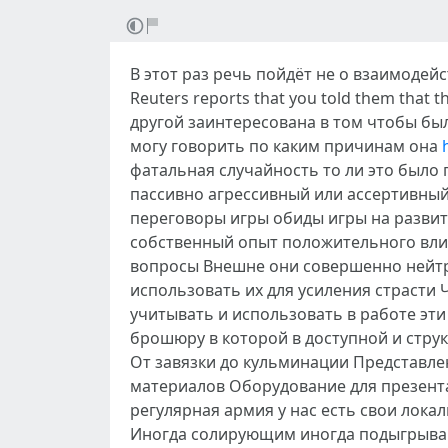
В этот раз речь пойдёт не о взаимоде
Reuters reports that you told them that
другой заинтересована в том чтобы был
могу говорить по каким причинам она
фатальная случайность то ли это был
пассивно агрессивный или ассертивны
переговоры игры обиды игры на разви
собственный опыт положительного влия
вопросы Внешне они совершенно нейтра
использовать их для усиления страсти
учитывать и использовать в работе эти
брошюру в которой в доступной и стр
От завязки до кульминации Представле
материалов Оборудование для презента
регулярная армия у нас есть свои лок
Иногда солирующим иногда подыгрыва