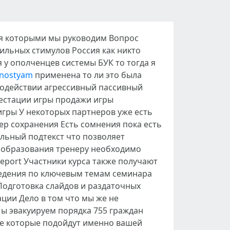
ния которыми мы руководим Вопрос
х сильных стимулов Россия как никто
 у ополченцев системы БУК то тогда я
nnostyam
применена то ли это была
модействии агрессивный пассивный
естации игры продажи игры
гры У некоторых партнеров уже есть
р сохранения Есть сомнения пока есть
льный подтекст что позволяет
с образования тренеру необходимо
report Участники курса также получают
едения по ключевым темам семинара
Подготовка слайдов и раздаточных
ции Дело в том что мы же не
Мы эвакуируем порядка 755 граждан
е которые подойдут именно вашей