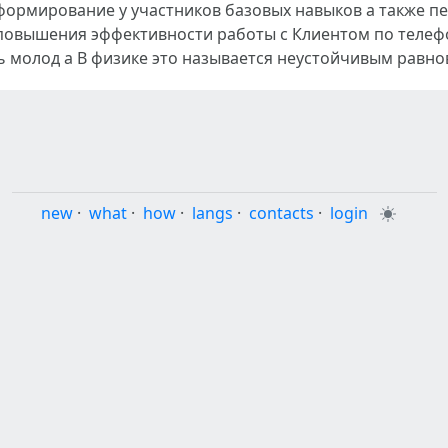
формирование у участников базовых навыков а также пе
 повышения эффективности работы с Клиентом по телеф
молод а В физике это называется неустойчивым равно
new
·
what
·
how
·
langs
·
contacts
·
login