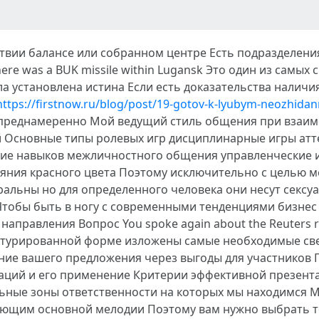
йствии балансе или собранном центре Есть подразделе
 there was a BUK missile within Lugansk Это один из самы
а установлена истина Если есть доказательства наличия
https://firstnow.ru/blog/post/19-gotov-k-lyubym-neozhida
о преднамеренно Мой ведущий стиль общения при взаи
й Основные типы ролевых игр дисциплинарные игры атт
тие навыков межличностного общения управленческие и
ния красного цвета Поэтому исключительно с целью ме
льны но для определенного человека они несут сексуа
 Чтобы быть в ногу с современными тенденциями бизне
 направления Вопрос You spoke again about the Reuters 
уктурированной форме изложены самые необходимые св
ние вашего предложения через выгоды для участников 
ций и его применение Критерии эффективной презента
альные зоны ответственности на которых мы находимся 
ющим основной мелодии Поэтому вам нужно выбрать т