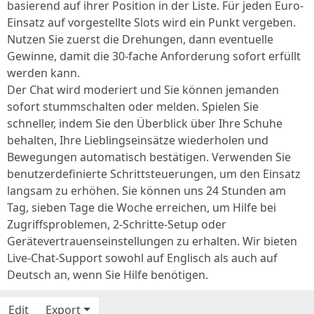
basierend auf ihrer Position in der Liste. Für jeden Euro-
Einsatz auf vorgestellte Slots wird ein Punkt vergeben.
Nutzen Sie zuerst die Drehungen, dann eventuelle
Gewinne, damit die 30-fache Anforderung sofort erfüllt
werden kann.
Der Chat wird moderiert und Sie können jemanden
sofort stummschalten oder melden. Spielen Sie
schneller, indem Sie den Überblick über Ihre Schuhe
behalten, Ihre Lieblingseinsätze wiederholen und
Bewegungen automatisch bestätigen. Verwenden Sie
benutzerdefinierte Schrittsteuerungen, um den Einsatz
langsam zu erhöhen. Sie können uns 24 Stunden am
Tag, sieben Tage die Woche erreichen, um Hilfe bei
Zugriffsproblemen, 2-Schritte-Setup oder
Gerätevertrauenseinstellungen zu erhalten. Wir bieten
Live-Chat-Support sowohl auf Englisch als auch auf
Deutsch an, wenn Sie Hilfe benötigen.
Edit
Export