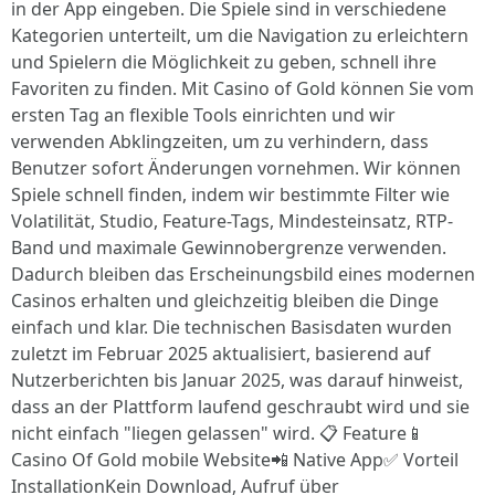
in der App eingeben. Die Spiele sind in verschiedene
Kategorien unterteilt, um die Navigation zu erleichtern
und Spielern die Möglichkeit zu geben, schnell ihre
Favoriten zu finden. Mit Casino of Gold können Sie vom
ersten Tag an flexible Tools einrichten und wir
verwenden Abklingzeiten, um zu verhindern, dass
Benutzer sofort Änderungen vornehmen. Wir können
Spiele schnell finden, indem wir bestimmte Filter wie
Volatilität, Studio, Feature-Tags, Mindesteinsatz, RTP-
Band und maximale Gewinnobergrenze verwenden.
Dadurch bleiben das Erscheinungsbild eines modernen
Casinos erhalten und gleichzeitig bleiben die Dinge
einfach und klar. Die technischen Basisdaten wurden
zuletzt im Februar 2025 aktualisiert, basierend auf
Nutzerberichten bis Januar 2025, was darauf hinweist,
dass an der Plattform laufend geschraubt wird und sie
nicht einfach "liegen gelassen" wird. 📋 Feature📱
Casino Of Gold mobile Website📲 Native App✅ Vorteil
InstallationKein Download, Aufruf über