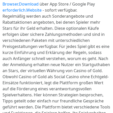
Browser.Download
über App Store / Google Play
erforderlich.Website
- sofort verfügbar.
Regelmäßig werden auch Sonderangebote und
Rabattaktionen angeboten, bei denen Spieler mehr
Stars für ihr Geld erhalten. Diese optionalen Käufe
erfolgen über sichere Zahlungsmethoden und sind in
verschiedenen Paketen mit unterschiedlichen
Preisgestaltungen verfügbar. Für jedes Spiel gibt es eine
kurze Einführung und Erklärung der Regeln, sodass
auch Anfänger schnell verstehen, worum es geht. Nach
der Anmeldung erhalten neue Nutzer ein Startguthaben
an Stars, der virtuellen Währung von Casino of Gold.
Obwohl Casino of Gold als Social Casino ohne Echtgeld-
Einsätze funktioniert, legt die Plattform großen Wert
auf die Förderung eines verantwortungsvollen
Spielverhaltens. Hier können Strategien besprochen,
Tipps geteilt oder einfach nur freundliche Gespräche
geführt werden. Die Plattform bietet verschiedene Tools