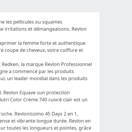
me les pellicules ou squames
me irritations et démangeaisons. Revlon
 exprimer la femme forte et authentique
e coupe de cheveux, votre coiffure et
t Redken, la marque Revlon Professionnel
nseigne a commencé par les produits
ui, un leader mondial dans les produits
l. Revlon Equave sun protection
utri Color Crème 740 cuivré clair est un
oche. Revlonissimo 45 Days 2 en 1,
ense et vibrante longue durée. Revlon en
r toutes les longueurs et pointes, grâce