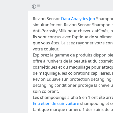
Revlon Sensor
Data Analytics Job
Shampooin
simultanément. Revlon Sensor Shampooing-so
Anti-Porosity Milk pour cheveux abîmés, 
Ils sont conçus avec l’optique de sublimer
que vous êtes. Laissez rayonner votre con
votre couleur.
Explorez la gamme de produits disponible
offre à l’univers de la beauté et du cosmét
cosmétiques et du maquillage pour attaque
de maquillage, les colorations capillaires,
Revlon Equave sun protection detangling 
detangling conditioner protège la chevelur
soin colorant.
Les shampooings alpha 5 en 1 ont été arr
Entretien de cuir voiture
shampooing et con
tant que marque numéro 1 des soins de be