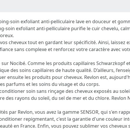
g-soin exfoliant anti-pelliculaire lave en douceur et gom
in exfoliant anti-pelliculaire purifie le cuir chevelu, cal
poreux.
 vos cheveux tout en gardant leur spécificité. Ainsi, laissez
fiance sans complexe et renforcez votre caractère avec votr
 sur Nocibé. Comme les produits capillaires Schwarzkopf e
ique des soins capillaires de haute qualité. D’ailleurs, l’e
r ensuite les produits pour cheveux. Revlon est, aujourd'h
 les parfums et les soins du visage et du corps.
conditioner soin sans rinçage des cheveux exposés au solei
e des rayons du soleil, du sel de mer et du chlore. Revlon N
êtés par Revlon, vous avez la gamme SENSOR, qui s'en rappr
ditioner repigmentant, c'est la garantie d'une couleur int
auté en France. Enfin, vous pouvez sublimer vos cheveux su