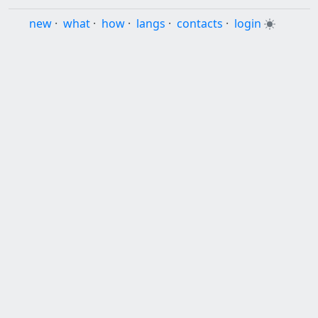
new
·
what
·
how
·
langs
·
contacts
·
login