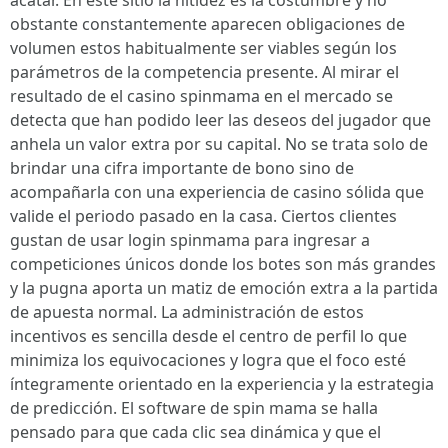
acatar. En este sitio la nitidez es la costumbre y no
obstante constantemente aparecen obligaciones de
volumen estos habitualmente ser viables según los
parámetros de la competencia presente. Al mirar el
resultado de el casino spinmama en el mercado se
detecta que han podido leer las deseos del jugador que
anhela un valor extra por su capital. No se trata solo de
brindar una cifra importante de bono sino de
acompañarla con una experiencia de casino sólida que
valide el periodo pasado en la casa. Ciertos clientes
gustan de usar login spinmama para ingresar a
competiciones únicos donde los botes son más grandes
y la pugna aporta un matiz de emoción extra a la partida
de apuesta normal. La administración de estos
incentivos es sencilla desde el centro de perfil lo que
minimiza los equivocaciones y logra que el foco esté
íntegramente orientado en la experiencia y la estrategia
de predicción. El software de spin mama se halla
pensado para que cada clic sea dinámica y que el