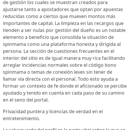
de gestión los cuales se muestran creados para
ajustarse tanto a apostadores que optan por apuestas
reducidas como a ciertos que mueven montos más
importantes de capital. La limpieza en las recargos que
tienden a ser nulas por gestión del dueño es un notable
elemento a beneficio que consolida la situación de
spinmama como una plataforma honesta y dirigida al
persona. La sección de cuestiones frecuentes en el
interior del sitio es de igual manera muy rica facilitando
arreglar incidencias normales sobre el código bono
spinmama o temas de conexión leves sin tener de
llamar vía directa con el personal. Todo esto ayuda a
formar un contexto de fe donde el aficionado se percibe
ayudado y tenido en cuenta en cada paso de su camino
en el seno del portal.
Privacidad puntera y licencias de verdad en el
entretenimiento.