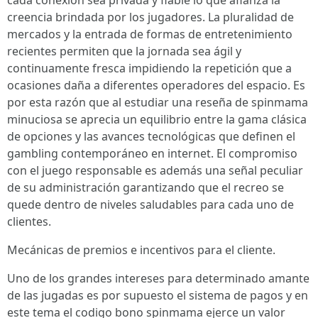
cada conexión sea privada y fiable lo que afianza la
creencia brindada por los jugadores. La pluralidad de
mercados y la entrada de formas de entretenimiento
recientes permiten que la jornada sea ágil y
continuamente fresca impidiendo la repetición que a
ocasiones daña a diferentes operadores del espacio. Es
por esta razón que al estudiar una reseña de spinmama
minuciosa se aprecia un equilibrio entre la gama clásica
de opciones y las avances tecnológicas que definen el
gambling contemporáneo en internet. El compromiso
con el juego responsable es además una señal peculiar
de su administración garantizando que el recreo se
quede dentro de niveles saludables para cada uno de
clientes.
Mecánicas de premios e incentivos para el cliente.
Uno de los grandes intereses para determinado amante
de las jugadas es por supuesto el sistema de pagos y en
este tema el codigo bono spinmama ejerce un valor