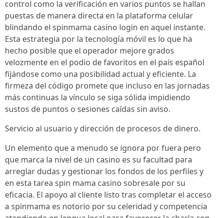
control como la verificación en varios puntos se hallan
puestas de manera directa en la plataforma celular
blindando el spinmama casino login en aquel instante.
Esta estrategia por la tecnología móvil es lo que ha
hecho posible que el operador mejore grados
velozmente en el podio de favoritos en el país español
fijándose como una posibilidad actual y eficiente. La
firmeza del código promete que incluso en las jornadas
más continuas la vínculo se siga sólida impidiendo
sustos de puntos o sesiones caídas sin aviso.
Servicio al usuario y dirección de procesos de dinero.
Un elemento que a menudo se ignora por fuera pero
que marca la nivel de un casino es su facultad para
arreglar dudas y gestionar los fondos de los perfiles y
en esta tarea spin mama casino sobresale por su
eficacia. El apoyo al cliente listo tras completar el acceso
a spinmama es notorio por su celeridad y competencia