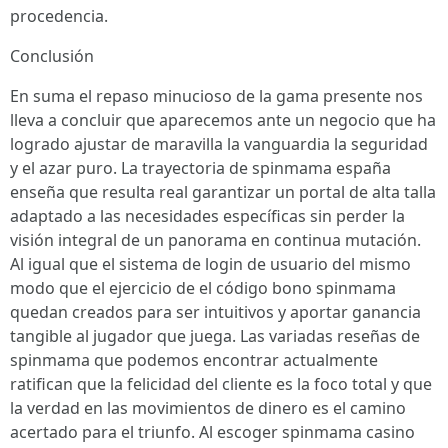
procedencia.
Conclusión
En suma el repaso minucioso de la gama presente nos
lleva a concluir que aparecemos ante un negocio que ha
logrado ajustar de maravilla la vanguardia la seguridad
y el azar puro. La trayectoria de spinmama españa
enseña que resulta real garantizar un portal de alta talla
adaptado a las necesidades específicas sin perder la
visión integral de un panorama en continua mutación.
Al igual que el sistema de login de usuario del mismo
modo que el ejercicio de el código bono spinmama
quedan creados para ser intuitivos y aportar ganancia
tangible al jugador que juega. Las variadas reseñas de
spinmama que podemos encontrar actualmente
ratifican que la felicidad del cliente es la foco total y que
la verdad en las movimientos de dinero es el camino
acertado para el triunfo. Al escoger spinmama casino