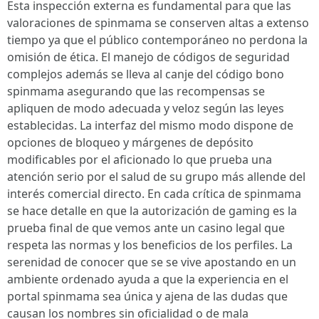
Esta inspección externa es fundamental para que las
valoraciones de spinmama se conserven altas a extenso
tiempo ya que el público contemporáneo no perdona la
omisión de ética. El manejo de códigos de seguridad
complejos además se lleva al canje del código bono
spinmama asegurando que las recompensas se
apliquen de modo adecuada y veloz según las leyes
establecidas. La interfaz del mismo modo dispone de
opciones de bloqueo y márgenes de depósito
modificables por el aficionado lo que prueba una
atención serio por el salud de su grupo más allende del
interés comercial directo. En cada crítica de spinmama
se hace detalle en que la autorización de gaming es la
prueba final de que vemos ante un casino legal que
respeta las normas y los beneficios de los perfiles. La
serenidad de conocer que se se vive apostando en un
ambiente ordenado ayuda a que la experiencia en el
portal spinmama sea única y ajena de las dudas que
causan los nombres sin oficialidad o de mala