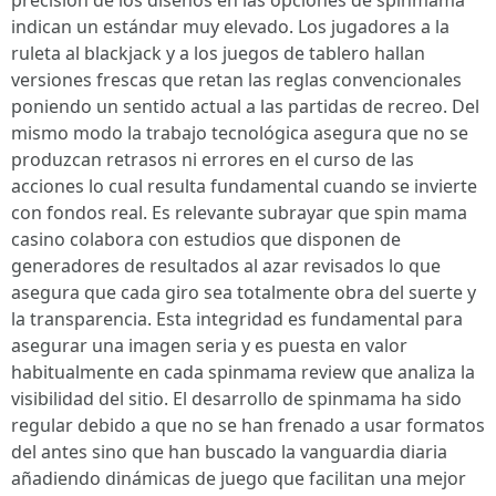
precisión de los diseños en las opciones de spinmama
indican un estándar muy elevado. Los jugadores a la
ruleta al blackjack y a los juegos de tablero hallan
versiones frescas que retan las reglas convencionales
poniendo un sentido actual a las partidas de recreo. Del
mismo modo la trabajo tecnológica asegura que no se
produzcan retrasos ni errores en el curso de las
acciones lo cual resulta fundamental cuando se invierte
con fondos real. Es relevante subrayar que spin mama
casino colabora con estudios que disponen de
generadores de resultados al azar revisados lo que
asegura que cada giro sea totalmente obra del suerte y
la transparencia. Esta integridad es fundamental para
asegurar una imagen seria y es puesta en valor
habitualmente en cada spinmama review que analiza la
visibilidad del sitio. El desarrollo de spinmama ha sido
regular debido a que no se han frenado a usar formatos
del antes sino que han buscado la vanguardia diaria
añadiendo dinámicas de juego que facilitan una mejor